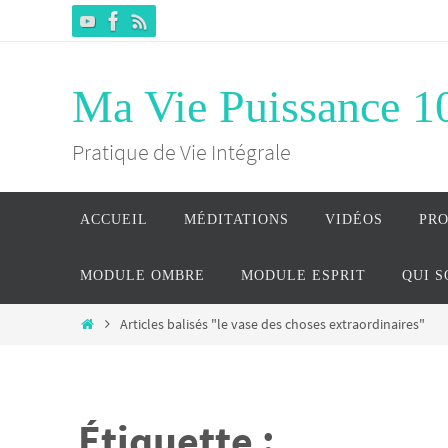
Passer
vers
le
Ma Vie Puissance 1
contenu
Pratique de Vie Intégrale
Passer
ACCUEIL
MÉDITATIONS
VIDÉOS
PR
vers
le
MODULE OMBRE
MODULE ESPRIT
QUI 
contenu
Home
Articles balisés "le vase des choses extraordinaires"
Étiquette :