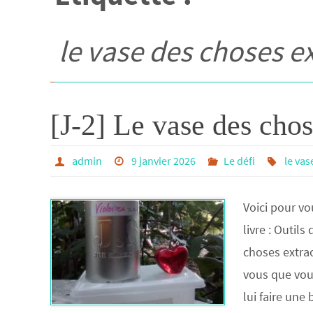
le vase des choses e
[J-2] Le vase des chos
admin
9 janvier 2026
Le défi
le vas
Voici pour vo
livre : Outil
choses extra
vous que vou
lui faire une 