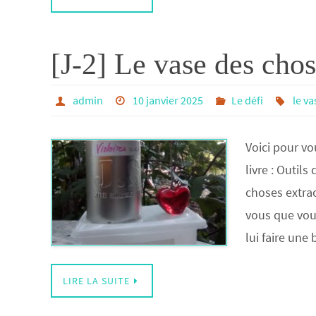
[J-2] Le vase des chos
admin
10 janvier 2025
Le défi
le v
Voici pour vo
livre : Outil
choses extra
vous que vou
lui faire une 
LIRE LA SUITE