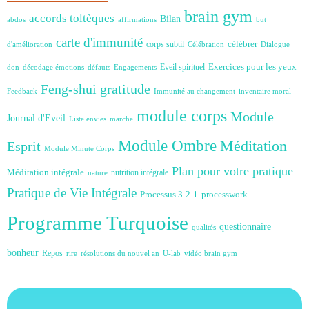
brain gym
accords toltèques
Bilan
abdos
affirmations
but
carte d'immunité
célébrer
corps subtil
d'amélioration
Célébration
Dialogue
Exercices pour les yeux
Eveil spirituel
don
décodage émotions
défauts
Engagements
Feng-shui
gratitude
Feedback
Immunité au changement
inventaire moral
module corps
Module
Journal d'Eveil
Liste envies
marche
Module Ombre
Méditation
Esprit
Module Minute Corps
Plan pour votre pratique
Méditation intégrale
nutrition intégrale
nature
Pratique de Vie Intégrale
Processus 3-2-1
processwork
Programme Turquoise
questionnaire
qualités
bonheur
Repos
rire
résolutions du nouvel an
U-lab
vidéo brain gym