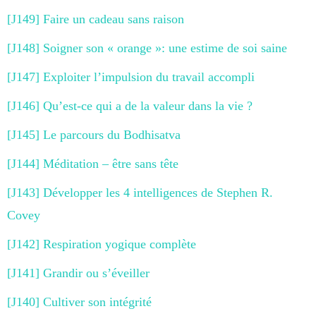
[J149] Faire un cadeau sans raison
[J148] Soigner son « orange »: une estime de soi saine
[J147] Exploiter l’impulsion du travail accompli
[J146] Qu’est-ce qui a de la valeur dans la vie ?
[J145] Le parcours du Bodhisatva
[J144] Méditation – être sans tête
[J143] Développer les 4 intelligences de Stephen R.
Covey
[J142] Respiration yogique complète
[J141] Grandir ou s’éveiller
[J140] Cultiver son intégrité