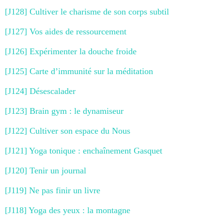
[J128] Cultiver le charisme de son corps subtil
[J127] Vos aides de ressourcement
[J126] Expérimenter la douche froide
[J125] Carte d’immunité sur la méditation
[J124] Désescalader
[J123] Brain gym : le dynamiseur
[J122] Cultiver son espace du Nous
[J121] Yoga tonique : enchaînement Gasquet
[J120] Tenir un journal
[J119] Ne pas finir un livre
[J118] Yoga des yeux : la montagne