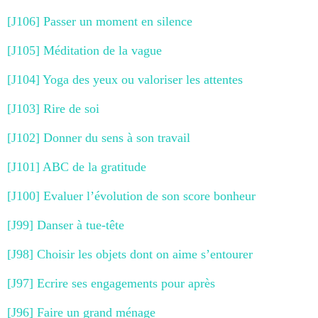
[J106] Passer un moment en silence
[J105] Méditation de la vague
[J104] Yoga des yeux ou valoriser les attentes
[J103] Rire de soi
[J102] Donner du sens à son travail
[J101] ABC de la gratitude
[J100] Evaluer l’évolution de son score bonheur
[J99] Danser à tue-tête
[J98] Choisir les objets dont on aime s’entourer
[J97] Ecrire ses engagements pour après
[J96] Faire un grand ménage