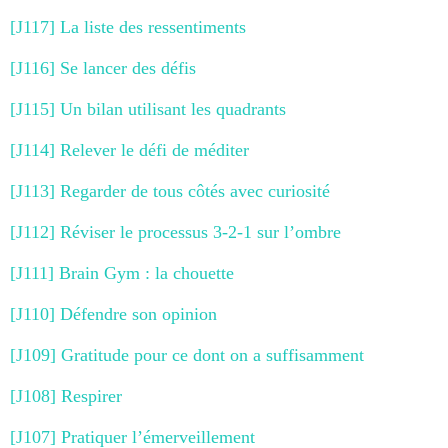
[J117] La liste des ressentiments
[J116] Se lancer des défis
[J115] Un bilan utilisant les quadrants
[J114] Relever le défi de méditer
[J113] Regarder de tous côtés avec curiosité
[J112] Réviser le processus 3-2-1 sur l’ombre
[J111] Brain Gym : la chouette
[J110] Défendre son opinion
[J109] Gratitude pour ce dont on a suffisamment
[J108] Respirer
[J107] Pratiquer l’émerveillement