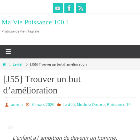
Passer
vers
Ma Vie Puissance 100 !
le
contenu
Pratique de Vie Intégrale
Home
Le défi
[J55] Trouver un but d’amélioration
[J55] Trouver un but
d’amélioration
,
,
admin
6 mars 2026
Le défi
Module Ombre
Puissance 10
L’enfant a l’ambition de devenir un homme,