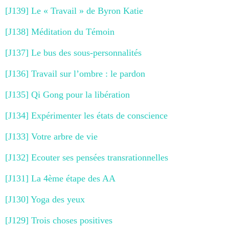
[J139] Le « Travail » de Byron Katie
[J138] Méditation du Témoin
[J137] Le bus des sous-personnalités
[J136] Travail sur l’ombre : le pardon
[J135] Qi Gong pour la libération
[J134] Expérimenter les états de conscience
[J133] Votre arbre de vie
[J132] Ecouter ses pensées transrationnelles
[J131] La 4ème étape des AA
[J130] Yoga des yeux
[J129] Trois choses positives