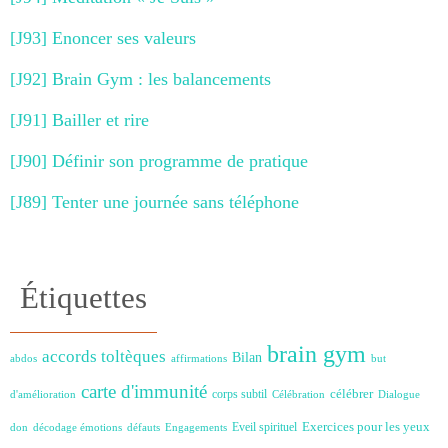
[J93] Enoncer ses valeurs
[J92] Brain Gym : les balancements
[J91] Bailler et rire
[J90] Définir son programme de pratique
[J89] Tenter une journée sans téléphone
Étiquettes
brain gym
accords toltèques
Bilan
abdos
affirmations
but
carte d'immunité
célébrer
corps subtil
d'amélioration
Célébration
Dialogue
Exercices pour les yeux
Eveil spirituel
don
décodage émotions
défauts
Engagements