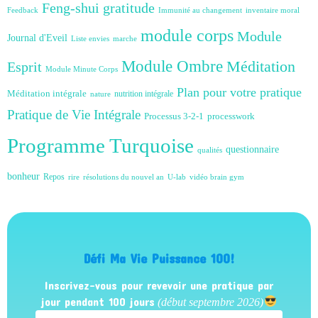
Feng-shui
gratitude
Feedback
Immunité au changement
inventaire moral
module corps
Module
Journal d'Eveil
Liste envies
marche
Module Ombre
Méditation
Esprit
Module Minute Corps
Plan pour votre pratique
Méditation intégrale
nutrition intégrale
nature
Pratique de Vie Intégrale
Processus 3-2-1
processwork
Programme Turquoise
questionnaire
qualités
bonheur
Repos
rire
résolutions du nouvel an
U-lab
vidéo brain gym
Défi Ma Vie Puissance 100!
Inscrivez-vous pour revevoir une pratique par
jour pendant 100 jours
(début septembre 2026)