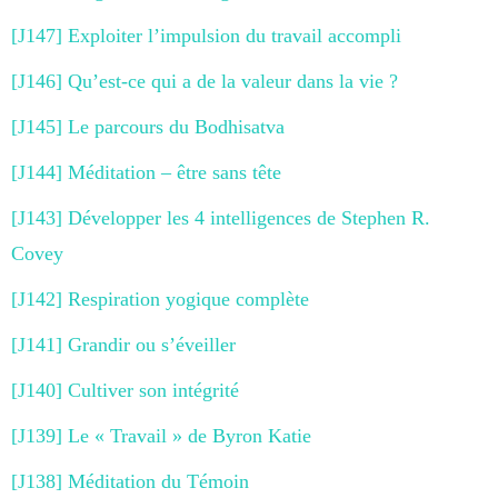
[J147] Exploiter l’impulsion du travail accompli
[J146] Qu’est-ce qui a de la valeur dans la vie ?
[J145] Le parcours du Bodhisatva
[J144] Méditation – être sans tête
[J143] Développer les 4 intelligences de Stephen R.
Covey
[J142] Respiration yogique complète
[J141] Grandir ou s’éveiller
[J140] Cultiver son intégrité
[J139] Le « Travail » de Byron Katie
[J138] Méditation du Témoin