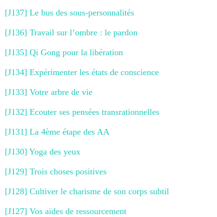
[J137] Le bus des sous-personnalités
[J136] Travail sur l’ombre : le pardon
[J135] Qi Gong pour la libération
[J134] Expérimenter les états de conscience
[J133] Votre arbre de vie
[J132] Ecouter ses pensées transrationnelles
[J131] La 4ème étape des AA
[J130] Yoga des yeux
[J129] Trois choses positives
[J128] Cultiver le charisme de son corps subtil
[J127] Vos aides de ressourcement