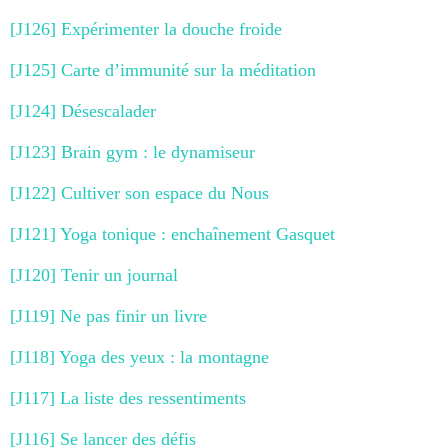
[J126] Expérimenter la douche froide
[J125] Carte d’immunité sur la méditation
[J124] Désescalader
[J123] Brain gym : le dynamiseur
[J122] Cultiver son espace du Nous
[J121] Yoga tonique : enchaînement Gasquet
[J120] Tenir un journal
[J119] Ne pas finir un livre
[J118] Yoga des yeux : la montagne
[J117] La liste des ressentiments
[J116] Se lancer des défis