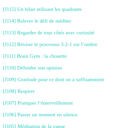
[J115] Un bilan utilisant les quadrants
[J114] Relever le défi de méditer
[J113] Regarder de tous côtés avec curiosité
[J112] Réviser le processus 3-2-1 sur l’ombre
[J111] Brain Gym : la chouette
[J110] Défendre son opinion
[J109] Gratitude pour ce dont on a suffisamment
[J108] Respirer
[J107] Pratiquer l’émerveillement
[J106] Passer un moment en silence
[J105] Méditation de la vague