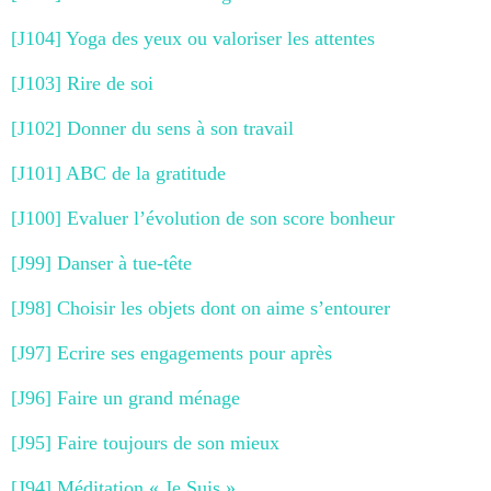
[J104] Yoga des yeux ou valoriser les attentes
[J103] Rire de soi
[J102] Donner du sens à son travail
[J101] ABC de la gratitude
[J100] Evaluer l’évolution de son score bonheur
[J99] Danser à tue-tête
[J98] Choisir les objets dont on aime s’entourer
[J97] Ecrire ses engagements pour après
[J96] Faire un grand ménage
[J95] Faire toujours de son mieux
[J94] Méditation « Je Suis »