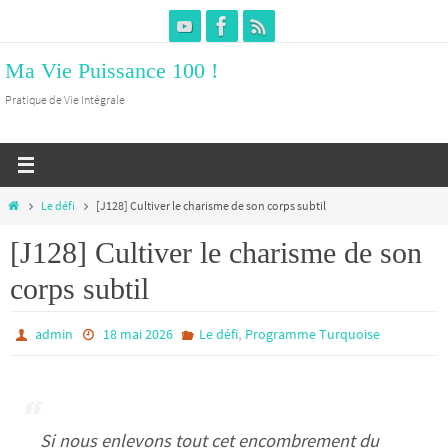
Passer
vers
Ma Vie Puissance 100 !
le
contenu
Pratique de Vie Intégrale
Home
Le défi
[J128] Cultiver le charisme de son corps subtil
[J128] Cultiver le charisme de son
corps subtil
,
admin
18 mai 2026
Le défi
Programme Turquoise
Si nous enlevons tout cet encombrement du