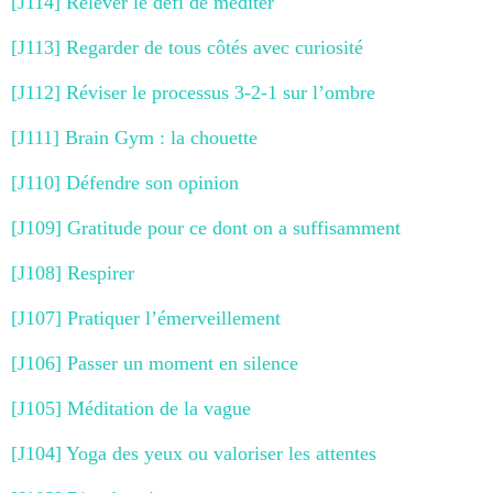
[J114] Relever le défi de méditer
[J113] Regarder de tous côtés avec curiosité
[J112] Réviser le processus 3-2-1 sur l’ombre
[J111] Brain Gym : la chouette
[J110] Défendre son opinion
[J109] Gratitude pour ce dont on a suffisamment
[J108] Respirer
[J107] Pratiquer l’émerveillement
[J106] Passer un moment en silence
[J105] Méditation de la vague
[J104] Yoga des yeux ou valoriser les attentes