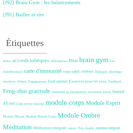
[J92] Brain Gym : les balancements
[J91] Bailler et rire
Étiquettes
brain gym
accords toltèques
Bilan
abdos
affirmations
but
carte d'immunité
célébrer
corps subtil
d'amélioration
Dialogue
décodage
Exercices pour les yeux
Eveil spirituel
émotions
défauts
Engagements
Feedback
Feng-shui
gratitude
Journal
Immunité au changement
inventaire moral
module corps
Module Esprit
d'Eveil
Liste envies
marche
Module Ombre
Module Minute
Module Minute Corps
Méditation
Méditation intégrale
nutrition intégrale
nature
Non dualité