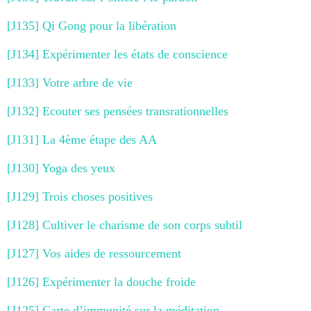
[J135] Qi Gong pour la libération
[J134] Expérimenter les états de conscience
[J133] Votre arbre de vie
[J132] Ecouter ses pensées transrationnelles
[J131] La 4ème étape des AA
[J130] Yoga des yeux
[J129] Trois choses positives
[J128] Cultiver le charisme de son corps subtil
[J127] Vos aides de ressourcement
[J126] Expérimenter la douche froide
[J125] Carte d’immunité sur la méditation