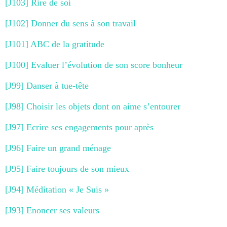
[J103] Rire de soi
[J102] Donner du sens à son travail
[J101] ABC de la gratitude
[J100] Evaluer l’évolution de son score bonheur
[J99] Danser à tue-tête
[J98] Choisir les objets dont on aime s’entourer
[J97] Ecrire ses engagements pour après
[J96] Faire un grand ménage
[J95] Faire toujours de son mieux
[J94] Méditation « Je Suis »
[J93] Enoncer ses valeurs