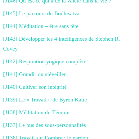
[J146] Qu’est-ce qui a de la valeur dans la vie ?
[J145] Le parcours du Bodhisatva
[J144] Méditation – être sans tête
[J143] Développer les 4 intelligences de Stephen R.
Covey
[J142] Respiration yogique complète
[J141] Grandir ou s’éveiller
[J140] Cultiver son intégrité
[J139] Le « Travail » de Byron Katie
[J138] Méditation du Témoin
[J137] Le bus des sous-personnalités
[J136] Travail sur l’ombre : le pardon