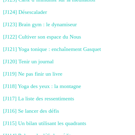
[J124] Désescalader
[J123] Brain gym : le dynamiseur
[J122] Cultiver son espace du Nous
[J121] Yoga tonique : enchaînement Gasquet
[J120] Tenir un journal
[J119] Ne pas finir un livre
[J118] Yoga des yeux : la montagne
[J117] La liste des ressentiments
[J116] Se lancer des défis
[J115] Un bilan utilisant les quadrants