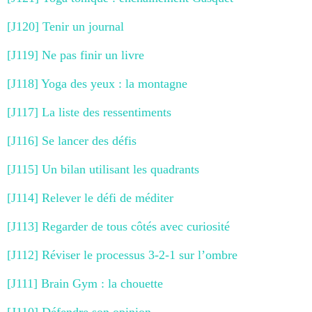
[J120] Tenir un journal
[J119] Ne pas finir un livre
[J118] Yoga des yeux : la montagne
[J117] La liste des ressentiments
[J116] Se lancer des défis
[J115] Un bilan utilisant les quadrants
[J114] Relever le défi de méditer
[J113] Regarder de tous côtés avec curiosité
[J112] Réviser le processus 3-2-1 sur l’ombre
[J111] Brain Gym : la chouette