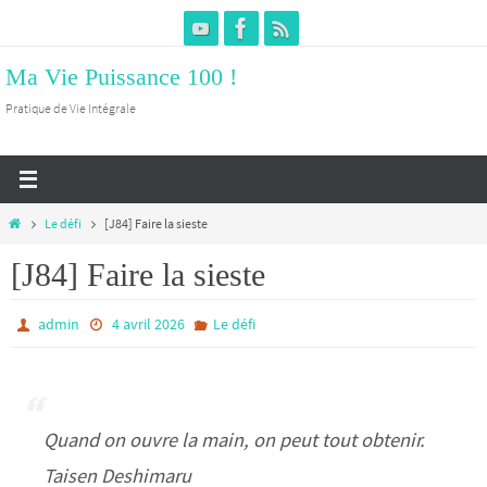
Passer
vers
Ma Vie Puissance 100 !
le
contenu
Pratique de Vie Intégrale
Home
Le défi
[J84] Faire la sieste
[J84] Faire la sieste
admin
4 avril 2026
Le défi
Quand on ouvre la main, on peut tout obtenir.
Taisen Deshimaru