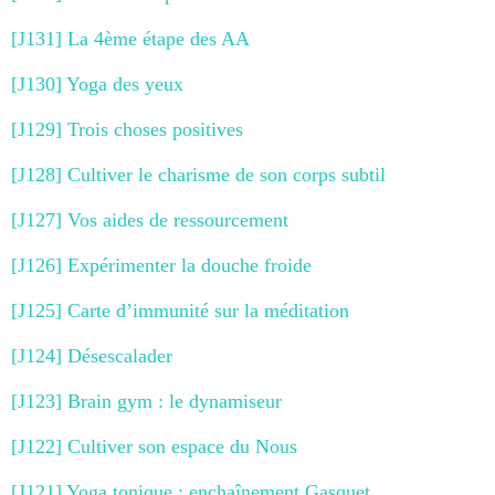
[J131] La 4ème étape des AA
[J130] Yoga des yeux
[J129] Trois choses positives
[J128] Cultiver le charisme de son corps subtil
[J127] Vos aides de ressourcement
[J126] Expérimenter la douche froide
[J125] Carte d’immunité sur la méditation
[J124] Désescalader
[J123] Brain gym : le dynamiseur
[J122] Cultiver son espace du Nous
[J121] Yoga tonique : enchaînement Gasquet