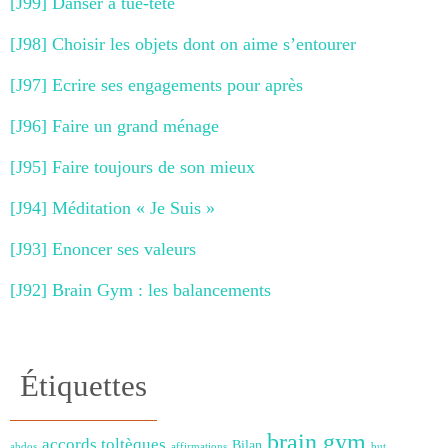
[J99] Danser à tue-tête
[J98] Choisir les objets dont on aime s’entourer
[J97] Ecrire ses engagements pour après
[J96] Faire un grand ménage
[J95] Faire toujours de son mieux
[J94] Méditation « Je Suis »
[J93] Enoncer ses valeurs
[J92] Brain Gym : les balancements
Étiquettes
brain gym
accords toltèques
Bilan
abdos
affirmations
but