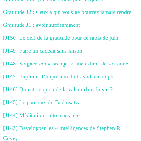
Gratitude J2 : Ceux à qui vous ne pourrez jamais rendre
Gratitude J1 : avoir suffisamment
[J150] Le défi de la gratitude pour ce mois de juin
[J149] Faire un cadeau sans raison
[J148] Soigner son « orange »: une estime de soi saine
[J147] Exploiter l’impulsion du travail accompli
[J146] Qu’est-ce qui a de la valeur dans la vie ?
[J145] Le parcours du Bodhisatva
[J144] Méditation – être sans tête
[J143] Développer les 4 intelligences de Stephen R.
Covey