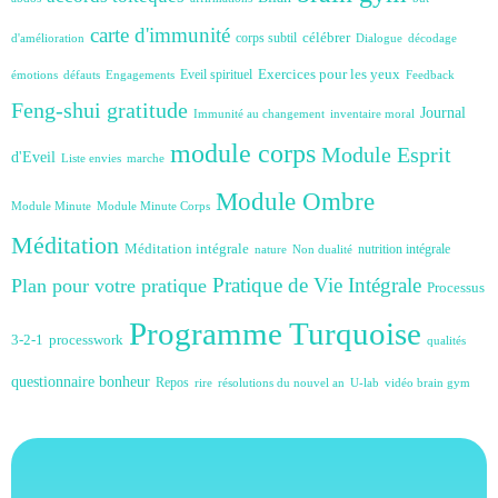
carte d'immunité
célébrer
corps subtil
d'amélioration
Dialogue
décodage
Exercices pour les yeux
Eveil spirituel
émotions
défauts
Engagements
Feedback
Feng-shui
gratitude
Journal
Immunité au changement
inventaire moral
module corps
Module Esprit
d'Eveil
Liste envies
marche
Module Ombre
Module Minute
Module Minute Corps
Méditation
Méditation intégrale
nutrition intégrale
nature
Non dualité
Plan pour votre pratique
Pratique de Vie Intégrale
Processus
Programme Turquoise
3-2-1
processwork
qualités
questionnaire bonheur
Repos
rire
résolutions du nouvel an
U-lab
vidéo brain gym