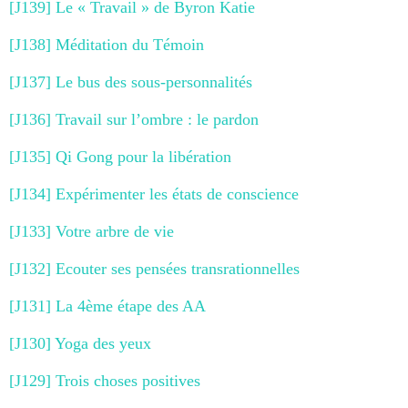
[J139] Le « Travail » de Byron Katie
[J138] Méditation du Témoin
[J137] Le bus des sous-personnalités
[J136] Travail sur l’ombre : le pardon
[J135] Qi Gong pour la libération
[J134] Expérimenter les états de conscience
[J133] Votre arbre de vie
[J132] Ecouter ses pensées transrationnelles
[J131] La 4ème étape des AA
[J130] Yoga des yeux
[J129] Trois choses positives