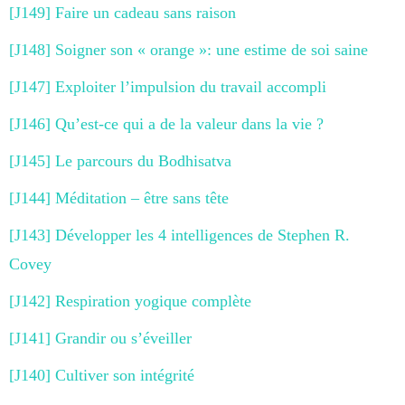
[J149] Faire un cadeau sans raison
[J148] Soigner son « orange »: une estime de soi saine
[J147] Exploiter l’impulsion du travail accompli
[J146] Qu’est-ce qui a de la valeur dans la vie ?
[J145] Le parcours du Bodhisatva
[J144] Méditation – être sans tête
[J143] Développer les 4 intelligences de Stephen R.
Covey
[J142] Respiration yogique complète
[J141] Grandir ou s’éveiller
[J140] Cultiver son intégrité