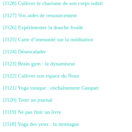
[J128] Cultiver le charisme de son corps subtil
[J127] Vos aides de ressourcement
[J126] Expérimenter la douche froide
[J125] Carte d’immunité sur la méditation
[J124] Désescalader
[J123] Brain gym : le dynamiseur
[J122] Cultiver son espace du Nous
[J121] Yoga tonique : enchaînement Gasquet
[J120] Tenir un journal
[J119] Ne pas finir un livre
[J118] Yoga des yeux : la montagne