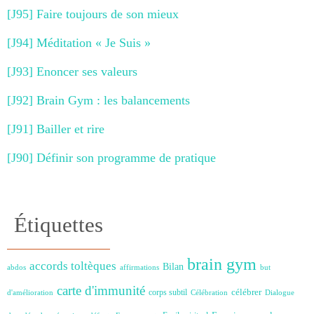
[J95] Faire toujours de son mieux
[J94] Méditation « Je Suis »
[J93] Enoncer ses valeurs
[J92] Brain Gym : les balancements
[J91] Bailler et rire
[J90] Définir son programme de pratique
Étiquettes
brain gym
accords toltèques
Bilan
abdos
affirmations
but
carte d'immunité
célébrer
corps subtil
d'amélioration
Célébration
Dialogue