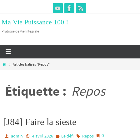
Passer
vers
Ma Vie Puissance 100 !
le
contenu
Pratique de Vie Intégrale
Home
Articles balisés "Repos"
Étiquette :
Repos
[J84] Faire la sieste
0
admin
4 avril 2026
Le défi
Repos