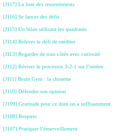
[J117] La liste des ressentiments
[J116] Se lancer des défis
[J115] Un bilan utilisant les quadrants
[J114] Relever le défi de méditer
[J113] Regarder de tous côtés avec curiosité
[J112] Réviser le processus 3-2-1 sur l’ombre
[J111] Brain Gym : la chouette
[J110] Défendre son opinion
[J109] Gratitude pour ce dont on a suffisamment
[J108] Respirer
[J107] Pratiquer l’émerveillement