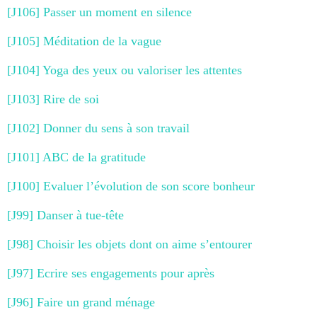
[J106] Passer un moment en silence
[J105] Méditation de la vague
[J104] Yoga des yeux ou valoriser les attentes
[J103] Rire de soi
[J102] Donner du sens à son travail
[J101] ABC de la gratitude
[J100] Evaluer l’évolution de son score bonheur
[J99] Danser à tue-tête
[J98] Choisir les objets dont on aime s’entourer
[J97] Ecrire ses engagements pour après
[J96] Faire un grand ménage