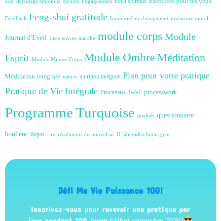
Exercices pour les yeux
Eveil spirituel
don
décodage émotions
défauts
Engagements
Feng-shui
gratitude
Feedback
Immunité au changement
inventaire moral
module corps
Module
Journal d'Eveil
Liste envies
marche
Module Ombre
Méditation
Esprit
Module Minute Corps
Plan pour votre pratique
Méditation intégrale
nutrition intégrale
nature
Pratique de Vie Intégrale
Processus 3-2-1
processwork
Programme Turquoise
questionnaire
qualités
bonheur
Repos
rire
résolutions du nouvel an
U-lab
vidéo brain gym
Défi Ma Vie Puissance 100!
Inscrivez-vous pour revevoir une pratique par
jour pendant 100 jours
(début septembre 2026)