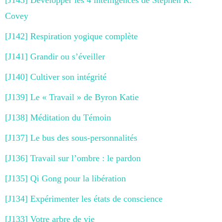
[J143] Développer les 4 intelligences de Stephen R.
Covey
[J142] Respiration yogique complète
[J141] Grandir ou s’éveiller
[J140] Cultiver son intégrité
[J139] Le « Travail » de Byron Katie
[J138] Méditation du Témoin
[J137] Le bus des sous-personnalités
[J136] Travail sur l’ombre : le pardon
[J135] Qi Gong pour la libération
[J134] Expérimenter les états de conscience
[J133] Votre arbre de vie