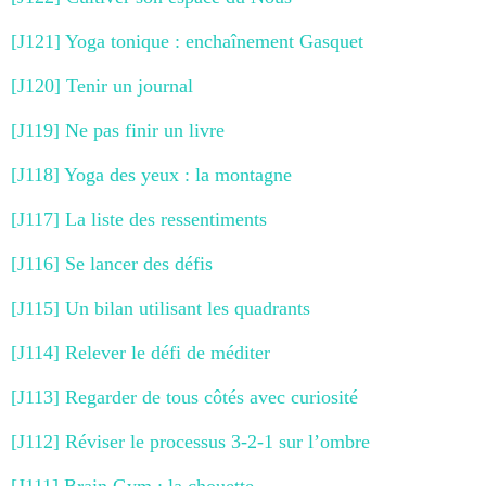
[J121] Yoga tonique : enchaînement Gasquet
[J120] Tenir un journal
[J119] Ne pas finir un livre
[J118] Yoga des yeux : la montagne
[J117] La liste des ressentiments
[J116] Se lancer des défis
[J115] Un bilan utilisant les quadrants
[J114] Relever le défi de méditer
[J113] Regarder de tous côtés avec curiosité
[J112] Réviser le processus 3-2-1 sur l’ombre