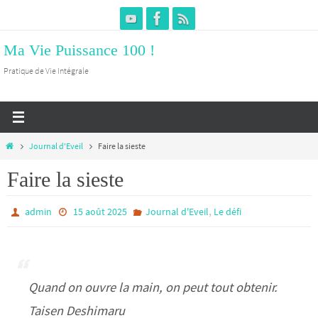
Passer
vers
Ma Vie Puissance 100 !
le
contenu
Pratique de Vie Intégrale
Home
Journal d'Eveil
Faire la sieste
Faire la sieste
,
admin
15 août 2025
Journal d'Eveil
Le défi
Quand on ouvre la main, on peut tout obtenir.
Taisen Deshimaru