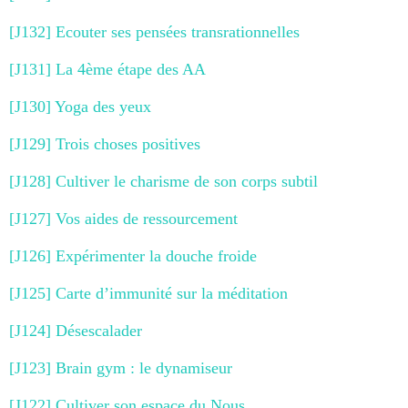
[J132] Ecouter ses pensées transrationnelles
[J131] La 4ème étape des AA
[J130] Yoga des yeux
[J129] Trois choses positives
[J128] Cultiver le charisme de son corps subtil
[J127] Vos aides de ressourcement
[J126] Expérimenter la douche froide
[J125] Carte d’immunité sur la méditation
[J124] Désescalader
[J123] Brain gym : le dynamiseur
[J122] Cultiver son espace du Nous