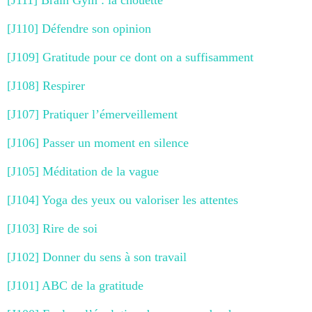
[J111] Brain Gym : la chouette
[J110] Défendre son opinion
[J109] Gratitude pour ce dont on a suffisamment
[J108] Respirer
[J107] Pratiquer l’émerveillement
[J106] Passer un moment en silence
[J105] Méditation de la vague
[J104] Yoga des yeux ou valoriser les attentes
[J103] Rire de soi
[J102] Donner du sens à son travail
[J101] ABC de la gratitude