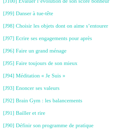
[J100] Evaluer l’évolution de son score bonheur
[J99] Danser à tue-tête
[J98] Choisir les objets dont on aime s’entourer
[J97] Ecrire ses engagements pour après
[J96] Faire un grand ménage
[J95] Faire toujours de son mieux
[J94] Méditation « Je Suis »
[J93] Enoncer ses valeurs
[J92] Brain Gym : les balancements
[J91] Bailler et rire
[J90] Définir son programme de pratique