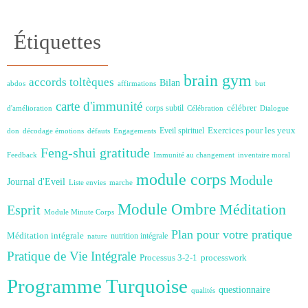
Étiquettes
brain gym
accords toltèques
Bilan
abdos
affirmations
but
carte d'immunité
célébrer
corps subtil
d'amélioration
Célébration
Dialogue
Exercices pour les yeux
Eveil spirituel
don
décodage émotions
défauts
Engagements
Feng-shui
gratitude
Feedback
Immunité au changement
inventaire moral
module corps
Module
Journal d'Eveil
Liste envies
marche
Module Ombre
Méditation
Esprit
Module Minute Corps
Plan pour votre pratique
Méditation intégrale
nutrition intégrale
nature
Pratique de Vie Intégrale
Processus 3-2-1
processwork
Programme Turquoise
questionnaire
qualités