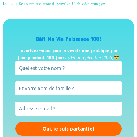
bonheur
Repos
rire
résolutions du nouvel an
U-lab
vidéo brain gym
Défi Ma Vie Puissance 100!
Inscrivez-vous pour revevoir une pratique par
jour pendant 100 jours
(début septembre 2026)