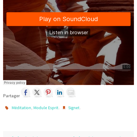
Partager
,
.
.
Méditation
Module Esprit
Signet