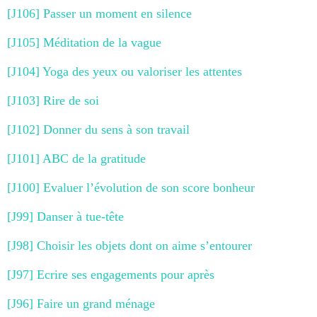
[J106] Passer un moment en silence
[J105] Méditation de la vague
[J104] Yoga des yeux ou valoriser les attentes
[J103] Rire de soi
[J102] Donner du sens à son travail
[J101] ABC de la gratitude
[J100] Evaluer l’évolution de son score bonheur
[J99] Danser à tue-tête
[J98] Choisir les objets dont on aime s’entourer
[J97] Ecrire ses engagements pour après
[J96] Faire un grand ménage