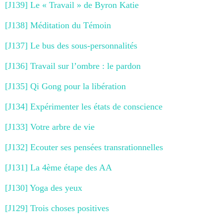
[J139] Le « Travail » de Byron Katie
[J138] Méditation du Témoin
[J137] Le bus des sous-personnalités
[J136] Travail sur l’ombre : le pardon
[J135] Qi Gong pour la libération
[J134] Expérimenter les états de conscience
[J133] Votre arbre de vie
[J132] Ecouter ses pensées transrationnelles
[J131] La 4ème étape des AA
[J130] Yoga des yeux
[J129] Trois choses positives