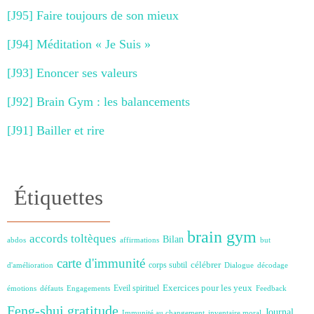
[J95] Faire toujours de son mieux
[J94] Méditation « Je Suis »
[J93] Enoncer ses valeurs
[J92] Brain Gym : les balancements
[J91] Bailler et rire
Étiquettes
brain gym
accords toltèques
Bilan
abdos
affirmations
but
carte d'immunité
célébrer
corps subtil
d'amélioration
Dialogue
décodage
Exercices pour les yeux
Eveil spirituel
émotions
défauts
Engagements
Feedback
Feng-shui
gratitude
Journal
Immunité au changement
inventaire moral