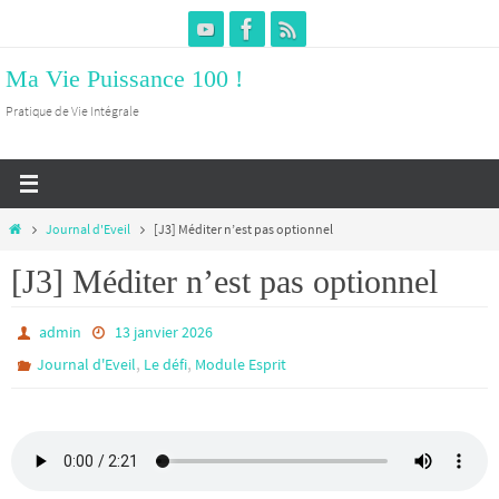
Passer
vers
Ma Vie Puissance 100 !
le
contenu
Pratique de Vie Intégrale
Home
Journal d'Eveil
[J3] Méditer n’est pas optionnel
[J3] Méditer n’est pas optionnel
admin
13 janvier 2026
,
,
Journal d'Eveil
Le défi
Module Esprit