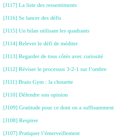
[J117] La liste des ressentiments
[J116] Se lancer des défis
[J115] Un bilan utilisant les quadrants
[J114] Relever le défi de méditer
[J113] Regarder de tous côtés avec curiosité
[J112] Réviser le processus 3-2-1 sur l’ombre
[J111] Brain Gym : la chouette
[J110] Défendre son opinion
[J109] Gratitude pour ce dont on a suffisamment
[J108] Respirer
[J107] Pratiquer l’émerveillement