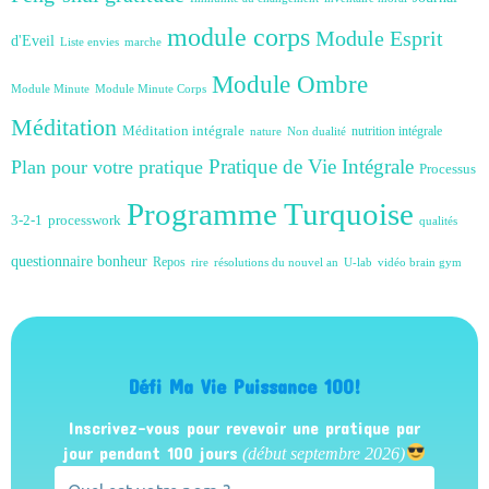
module corps
Module Esprit
d'Eveil
Liste envies
marche
Module Ombre
Module Minute
Module Minute Corps
Méditation
Méditation intégrale
nutrition intégrale
nature
Non dualité
Plan pour votre pratique
Pratique de Vie Intégrale
Processus
Programme Turquoise
3-2-1
processwork
qualités
questionnaire bonheur
Repos
rire
résolutions du nouvel an
U-lab
vidéo brain gym
Défi Ma Vie Puissance 100!
Inscrivez-vous pour revevoir une pratique par
jour pendant 100 jours
(début septembre 2026)