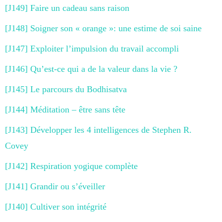
[J149] Faire un cadeau sans raison
[J148] Soigner son « orange »: une estime de soi saine
[J147] Exploiter l’impulsion du travail accompli
[J146] Qu’est-ce qui a de la valeur dans la vie ?
[J145] Le parcours du Bodhisatva
[J144] Méditation – être sans tête
[J143] Développer les 4 intelligences de Stephen R.
Covey
[J142] Respiration yogique complète
[J141] Grandir ou s’éveiller
[J140] Cultiver son intégrité