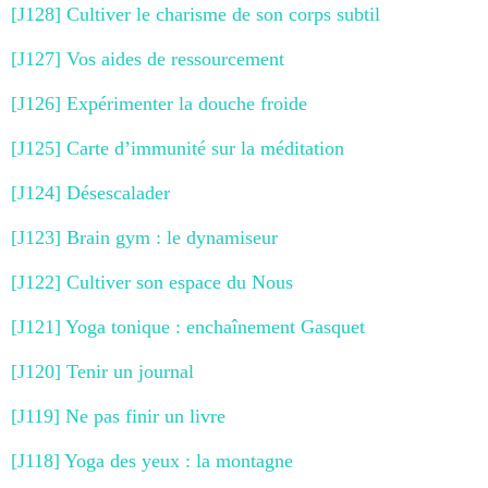
[J128] Cultiver le charisme de son corps subtil
[J127] Vos aides de ressourcement
[J126] Expérimenter la douche froide
[J125] Carte d’immunité sur la méditation
[J124] Désescalader
[J123] Brain gym : le dynamiseur
[J122] Cultiver son espace du Nous
[J121] Yoga tonique : enchaînement Gasquet
[J120] Tenir un journal
[J119] Ne pas finir un livre
[J118] Yoga des yeux : la montagne