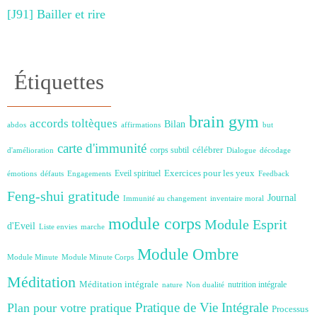
[J91] Bailler et rire
Étiquettes
brain gym
accords toltèques
Bilan
abdos
affirmations
but
carte d'immunité
célébrer
corps subtil
d'amélioration
Dialogue
décodage
Exercices pour les yeux
Eveil spirituel
émotions
défauts
Engagements
Feedback
Feng-shui
gratitude
Journal
Immunité au changement
inventaire moral
module corps
Module Esprit
d'Eveil
Liste envies
marche
Module Ombre
Module Minute
Module Minute Corps
Méditation
Méditation intégrale
nutrition intégrale
nature
Non dualité
Plan pour votre pratique
Pratique de Vie Intégrale
Processus