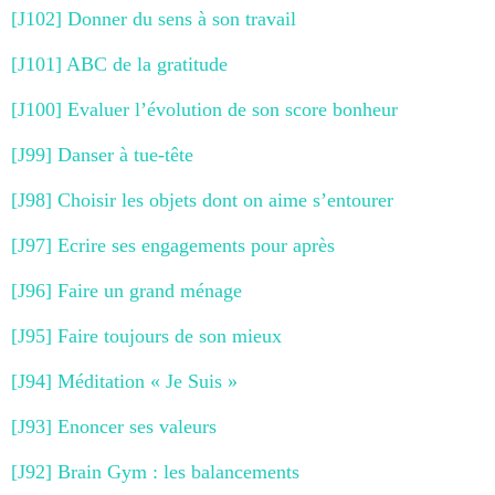
[J102] Donner du sens à son travail
[J101] ABC de la gratitude
[J100] Evaluer l’évolution de son score bonheur
[J99] Danser à tue-tête
[J98] Choisir les objets dont on aime s’entourer
[J97] Ecrire ses engagements pour après
[J96] Faire un grand ménage
[J95] Faire toujours de son mieux
[J94] Méditation « Je Suis »
[J93] Enoncer ses valeurs
[J92] Brain Gym : les balancements