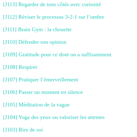
[J113] Regarder de tous côtés avec curiosité
[J112] Réviser le processus 3-2-1 sur l’ombre
[J111] Brain Gym : la chouette
[J110] Défendre son opinion
[J109] Gratitude pour ce dont on a suffisamment
[J108] Respirer
[J107] Pratiquer l’émerveillement
[J106] Passer un moment en silence
[J105] Méditation de la vague
[J104] Yoga des yeux ou valoriser les attentes
[J103] Rire de soi