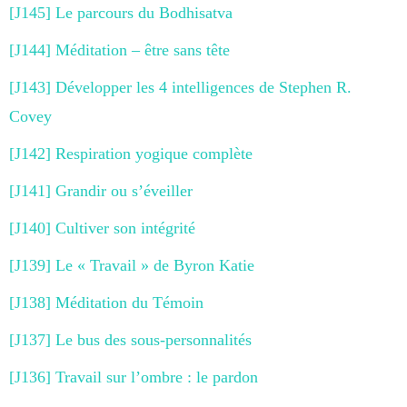
[J145] Le parcours du Bodhisatva
[J144] Méditation – être sans tête
[J143] Développer les 4 intelligences de Stephen R.
Covey
[J142] Respiration yogique complète
[J141] Grandir ou s’éveiller
[J140] Cultiver son intégrité
[J139] Le « Travail » de Byron Katie
[J138] Méditation du Témoin
[J137] Le bus des sous-personnalités
[J136] Travail sur l’ombre : le pardon