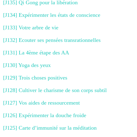
[J135] Qi Gong pour la libération
[J134] Expérimenter les états de conscience
[J133] Votre arbre de vie
[J132] Ecouter ses pensées transrationnelles
[J131] La 4ème étape des AA
[J130] Yoga des yeux
[J129] Trois choses positives
[J128] Cultiver le charisme de son corps subtil
[J127] Vos aides de ressourcement
[J126] Expérimenter la douche froide
[J125] Carte d’immunité sur la méditation