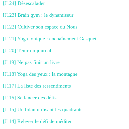
[J124] Désescalader
[J123] Brain gym : le dynamiseur
[J122] Cultiver son espace du Nous
[J121] Yoga tonique : enchaînement Gasquet
[J120] Tenir un journal
[J119] Ne pas finir un livre
[J118] Yoga des yeux : la montagne
[J117] La liste des ressentiments
[J116] Se lancer des défis
[J115] Un bilan utilisant les quadrants
[J114] Relever le défi de méditer