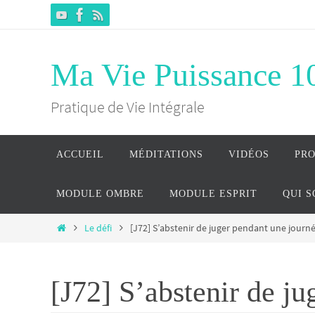
Passer
vers
le
Ma Vie Puissance 1
contenu
Pratique de Vie Intégrale
Passer
ACCUEIL
MÉDITATIONS
VIDÉOS
PR
vers
le
MODULE OMBRE
MODULE ESPRIT
QUI 
contenu
Home
Le défi
[J72] S’abstenir de juger pendant une journ
[J72] S’abstenir de j