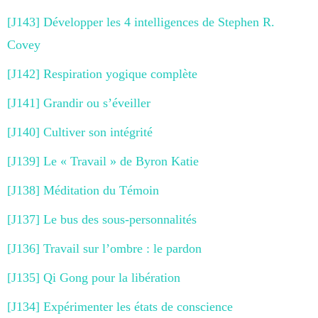
[J143] Développer les 4 intelligences de Stephen R.
Covey
[J142] Respiration yogique complète
[J141] Grandir ou s’éveiller
[J140] Cultiver son intégrité
[J139] Le « Travail » de Byron Katie
[J138] Méditation du Témoin
[J137] Le bus des sous-personnalités
[J136] Travail sur l’ombre : le pardon
[J135] Qi Gong pour la libération
[J134] Expérimenter les états de conscience