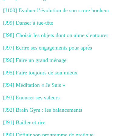
[J100] Evaluer l’évolution de son score bonheur
[J99] Danser à tue-tête
[J98] Choisir les objets dont on aime s’entourer
[J97] Ecrire ses engagements pour après
[J96] Faire un grand ménage
[J95] Faire toujours de son mieux
[J94] Méditation « Je Suis »
[J93] Enoncer ses valeurs
[J92] Brain Gym : les balancements
[J91] Bailler et rire
[J90] Définir son programme de pratique