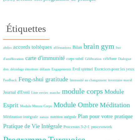
Étiquettes
brain gym
accords toltèques
Bilan
abdos
affirmations
but
carte d'immunité
célébrer
corps subtil
d'amélioration
Célébration
Dialogue
Exercices pour les yeux
Eveil spirituel
don
décodage émotions
défauts
Engagements
Feng-shui
gratitude
Feedback
Immunité au changement
inventaire moral
module corps
Module
Journal d'Eveil
Liste envies
marche
Module Ombre
Méditation
Esprit
Module Minute Corps
Plan pour votre pratique
Méditation intégrale
nutrition intégrale
nature
Pratique de Vie Intégrale
Processus 3-2-1
processwork
Programme Turquoise