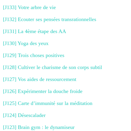
[J133] Votre arbre de vie
[J132] Ecouter ses pensées transrationnelles
[J131] La 4ème étape des AA
[J130] Yoga des yeux
[J129] Trois choses positives
[J128] Cultiver le charisme de son corps subtil
[J127] Vos aides de ressourcement
[J126] Expérimenter la douche froide
[J125] Carte d’immunité sur la méditation
[J124] Désescalader
[J123] Brain gym : le dynamiseur