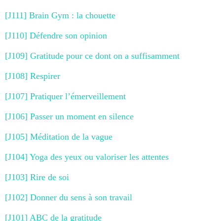
[J111] Brain Gym : la chouette
[J110] Défendre son opinion
[J109] Gratitude pour ce dont on a suffisamment
[J108] Respirer
[J107] Pratiquer l’émerveillement
[J106] Passer un moment en silence
[J105] Méditation de la vague
[J104] Yoga des yeux ou valoriser les attentes
[J103] Rire de soi
[J102] Donner du sens à son travail
[J101] ABC de la gratitude