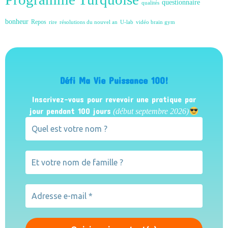
questionnaire
qualités
bonheur
Repos
rire
résolutions du nouvel an
U-lab
vidéo brain gym
Défi Ma Vie Puissance 100!
Inscrivez-vous pour revevoir une pratique par
jour pendant 100 jours
(début septembre 2026)