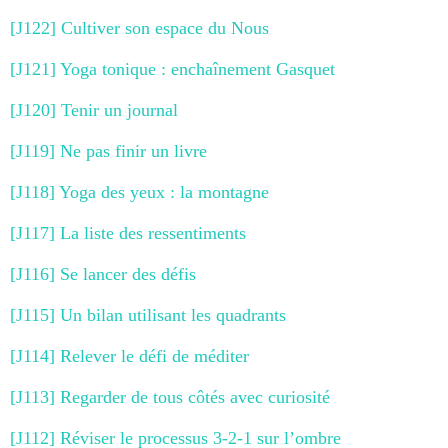
[J122] Cultiver son espace du Nous
[J121] Yoga tonique : enchaînement Gasquet
[J120] Tenir un journal
[J119] Ne pas finir un livre
[J118] Yoga des yeux : la montagne
[J117] La liste des ressentiments
[J116] Se lancer des défis
[J115] Un bilan utilisant les quadrants
[J114] Relever le défi de méditer
[J113] Regarder de tous côtés avec curiosité
[J112] Réviser le processus 3-2-1 sur l’ombre