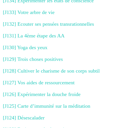
[J134] Expérimenter les états de conscience
[J133] Votre arbre de vie
[J132] Ecouter ses pensées transrationnelles
[J131] La 4ème étape des AA
[J130] Yoga des yeux
[J129] Trois choses positives
[J128] Cultiver le charisme de son corps subtil
[J127] Vos aides de ressourcement
[J126] Expérimenter la douche froide
[J125] Carte d’immunité sur la méditation
[J124] Désescalader