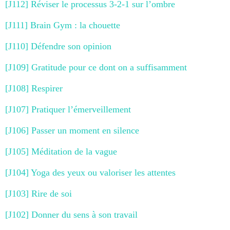
[J112] Réviser le processus 3-2-1 sur l’ombre
[J111] Brain Gym : la chouette
[J110] Défendre son opinion
[J109] Gratitude pour ce dont on a suffisamment
[J108] Respirer
[J107] Pratiquer l’émerveillement
[J106] Passer un moment en silence
[J105] Méditation de la vague
[J104] Yoga des yeux ou valoriser les attentes
[J103] Rire de soi
[J102] Donner du sens à son travail