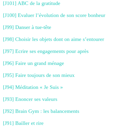
[J101] ABC de la gratitude
[J100] Evaluer l’évolution de son score bonheur
[J99] Danser à tue-tête
[J98] Choisir les objets dont on aime s’entourer
[J97] Ecrire ses engagements pour après
[J96] Faire un grand ménage
[J95] Faire toujours de son mieux
[J94] Méditation « Je Suis »
[J93] Enoncer ses valeurs
[J92] Brain Gym : les balancements
[J91] Bailler et rire