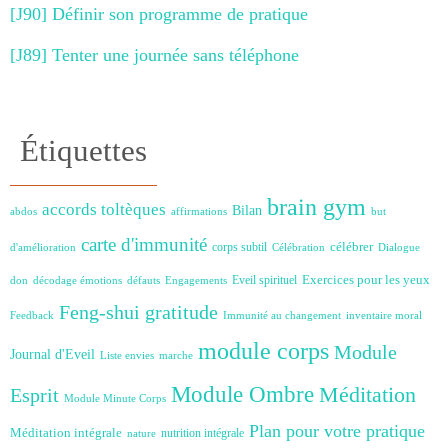
[J90] Définir son programme de pratique
[J89] Tenter une journée sans téléphone
Étiquettes
brain gym
accords toltèques
Bilan
abdos
affirmations
but
carte d'immunité
célébrer
corps subtil
d'amélioration
Célébration
Dialogue
Exercices pour les yeux
Eveil spirituel
don
décodage émotions
défauts
Engagements
Feng-shui
gratitude
Feedback
Immunité au changement
inventaire moral
module corps
Module
Journal d'Eveil
Liste envies
marche
Module Ombre
Méditation
Esprit
Module Minute Corps
Plan pour votre pratique
Méditation intégrale
nutrition intégrale
nature