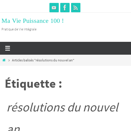
Passer
vers
Ma Vie Puissance 100 !
le
contenu
Pratique de Vie Intégrale
Home
Articles balisés "résolutions du nouvel an"
Étiquette :
résolutions du nouvel
an