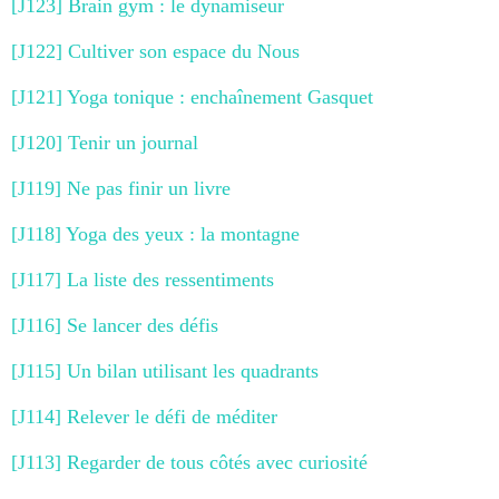
[J123] Brain gym : le dynamiseur
[J122] Cultiver son espace du Nous
[J121] Yoga tonique : enchaînement Gasquet
[J120] Tenir un journal
[J119] Ne pas finir un livre
[J118] Yoga des yeux : la montagne
[J117] La liste des ressentiments
[J116] Se lancer des défis
[J115] Un bilan utilisant les quadrants
[J114] Relever le défi de méditer
[J113] Regarder de tous côtés avec curiosité