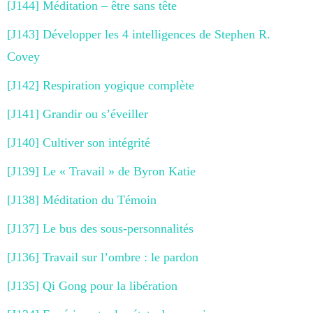
[J144] Méditation – être sans tête
[J143] Développer les 4 intelligences de Stephen R.
Covey
[J142] Respiration yogique complète
[J141] Grandir ou s’éveiller
[J140] Cultiver son intégrité
[J139] Le « Travail » de Byron Katie
[J138] Méditation du Témoin
[J137] Le bus des sous-personnalités
[J136] Travail sur l’ombre : le pardon
[J135] Qi Gong pour la libération