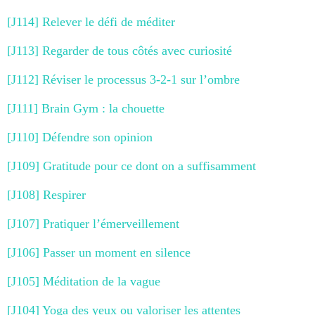
[J114] Relever le défi de méditer
[J113] Regarder de tous côtés avec curiosité
[J112] Réviser le processus 3-2-1 sur l’ombre
[J111] Brain Gym : la chouette
[J110] Défendre son opinion
[J109] Gratitude pour ce dont on a suffisamment
[J108] Respirer
[J107] Pratiquer l’émerveillement
[J106] Passer un moment en silence
[J105] Méditation de la vague
[J104] Yoga des yeux ou valoriser les attentes