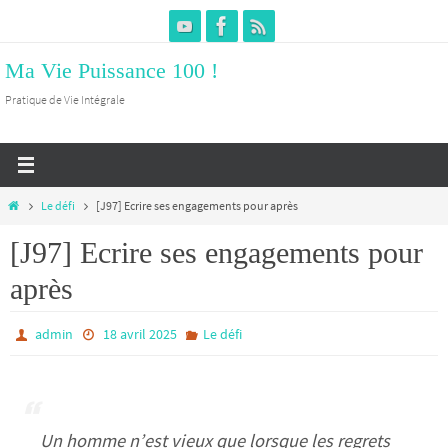
Passer
vers
Ma Vie Puissance 100 !
le
contenu
Pratique de Vie Intégrale
Home
Le défi
[J97] Ecrire ses engagements pour après
[J97] Ecrire ses engagements pour
après
admin
18 avril 2025
Le défi
Un homme n’est vieux que lorsque les regrets