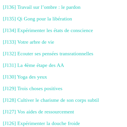
[J136] Travail sur l’ombre : le pardon
[J135] Qi Gong pour la libération
[J134] Expérimenter les états de conscience
[J133] Votre arbre de vie
[J132] Ecouter ses pensées transrationnelles
[J131] La 4ème étape des AA
[J130] Yoga des yeux
[J129] Trois choses positives
[J128] Cultiver le charisme de son corps subtil
[J127] Vos aides de ressourcement
[J126] Expérimenter la douche froide