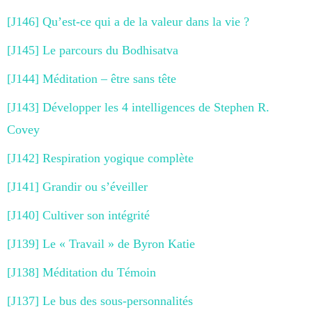
[J146] Qu’est-ce qui a de la valeur dans la vie ?
[J145] Le parcours du Bodhisatva
[J144] Méditation – être sans tête
[J143] Développer les 4 intelligences de Stephen R.
Covey
[J142] Respiration yogique complète
[J141] Grandir ou s’éveiller
[J140] Cultiver son intégrité
[J139] Le « Travail » de Byron Katie
[J138] Méditation du Témoin
[J137] Le bus des sous-personnalités