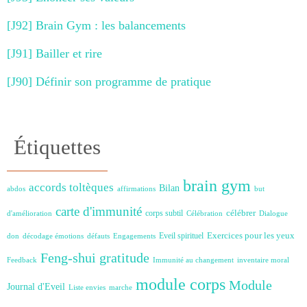
[J92] Brain Gym : les balancements
[J91] Bailler et rire
[J90] Définir son programme de pratique
Étiquettes
brain gym
accords toltèques
Bilan
abdos
affirmations
but
carte d'immunité
célébrer
corps subtil
d'amélioration
Célébration
Dialogue
Exercices pour les yeux
Eveil spirituel
don
décodage émotions
défauts
Engagements
Feng-shui
gratitude
Feedback
Immunité au changement
inventaire moral
module corps
Module
Journal d'Eveil
Liste envies
marche