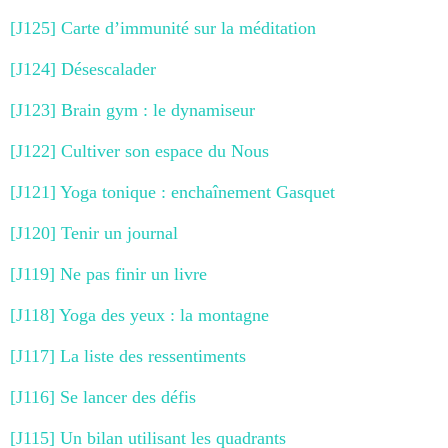
[J125] Carte d’immunité sur la méditation
[J124] Désescalader
[J123] Brain gym : le dynamiseur
[J122] Cultiver son espace du Nous
[J121] Yoga tonique : enchaînement Gasquet
[J120] Tenir un journal
[J119] Ne pas finir un livre
[J118] Yoga des yeux : la montagne
[J117] La liste des ressentiments
[J116] Se lancer des défis
[J115] Un bilan utilisant les quadrants