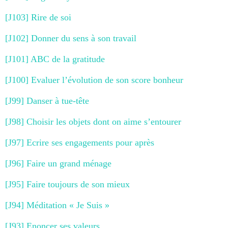
[J103] Rire de soi
[J102] Donner du sens à son travail
[J101] ABC de la gratitude
[J100] Evaluer l’évolution de son score bonheur
[J99] Danser à tue-tête
[J98] Choisir les objets dont on aime s’entourer
[J97] Ecrire ses engagements pour après
[J96] Faire un grand ménage
[J95] Faire toujours de son mieux
[J94] Méditation « Je Suis »
[J93] Enoncer ses valeurs