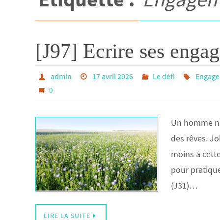
[J97] Ecrire ses enga
admin
17 avril 2026
Le défi
Engage
0
Un homme n’es
des rêves. J
moins à cette
pour pratiquer
(J31)…
LIRE LA SUITE