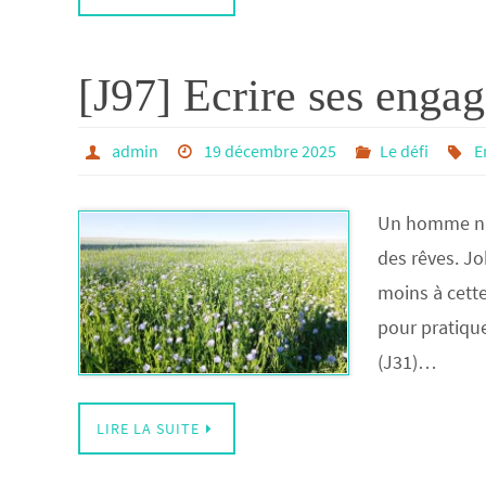
[J97] Ecrire ses enga
admin
19 décembre 2025
Le défi
E
Un homme n’es
des rêves. J
moins à cette
pour pratiquer
(J31)…
LIRE LA SUITE