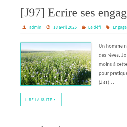
[J97] Ecrire ses enga
admin
18 avril 2025
Le défi
Engage
Un homme n’es
des rêves. J
moins à cette
pour pratiquer
(J31)…
LIRE LA SUITE