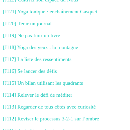
[J121] Yoga tonique : enchaînement Gasquet
[J120] Tenir un journal
[J119] Ne pas finir un livre
[J118] Yoga des yeux : la montagne
[J117] La liste des ressentiments
[J116] Se lancer des défis
[J115] Un bilan utilisant les quadrants
[J114] Relever le défi de méditer
[J113] Regarder de tous côtés avec curiosité
[J112] Réviser le processus 3-2-1 sur l’ombre