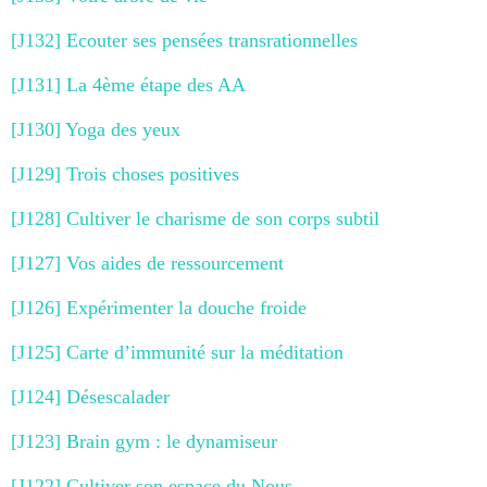
[J132] Ecouter ses pensées transrationnelles
[J131] La 4ème étape des AA
[J130] Yoga des yeux
[J129] Trois choses positives
[J128] Cultiver le charisme de son corps subtil
[J127] Vos aides de ressourcement
[J126] Expérimenter la douche froide
[J125] Carte d’immunité sur la méditation
[J124] Désescalader
[J123] Brain gym : le dynamiseur
[J122] Cultiver son espace du Nous