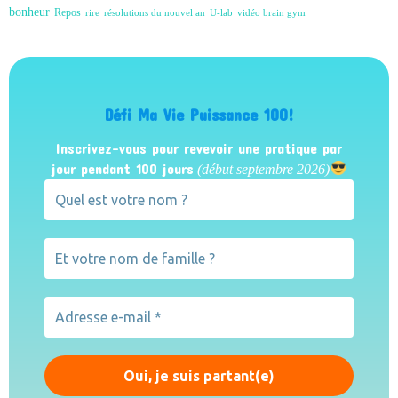
bonheur
Repos
rire
résolutions du nouvel an
U-lab
vidéo brain gym
Défi Ma Vie Puissance 100!
Inscrivez-vous pour revevoir une pratique par
jour pendant 100 jours
(début septembre 2026)