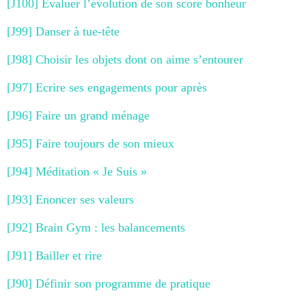
[J100] Evaluer l’évolution de son score bonheur
[J99] Danser à tue-tête
[J98] Choisir les objets dont on aime s’entourer
[J97] Ecrire ses engagements pour après
[J96] Faire un grand ménage
[J95] Faire toujours de son mieux
[J94] Méditation « Je Suis »
[J93] Enoncer ses valeurs
[J92] Brain Gym : les balancements
[J91] Bailler et rire
[J90] Définir son programme de pratique