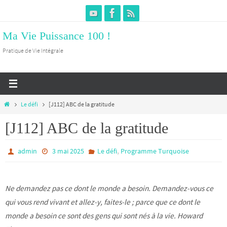
Passer
vers
Ma Vie Puissance 100 !
le
contenu
Pratique de Vie Intégrale
Home
Le défi
[J112] ABC de la gratitude
[J112] ABC de la gratitude
,
admin
3 mai 2025
Le défi
Programme Turquoise
Ne demandez pas ce dont le monde a besoin. Demandez-vous ce
qui vous rend vivant et allez-y, faites-le ; parce que ce dont le
monde a besoin ce sont des gens qui sont nés à la vie. Howard