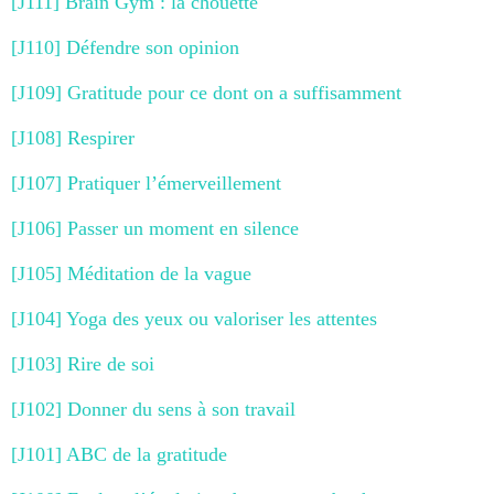
[J111] Brain Gym : la chouette
[J110] Défendre son opinion
[J109] Gratitude pour ce dont on a suffisamment
[J108] Respirer
[J107] Pratiquer l’émerveillement
[J106] Passer un moment en silence
[J105] Méditation de la vague
[J104] Yoga des yeux ou valoriser les attentes
[J103] Rire de soi
[J102] Donner du sens à son travail
[J101] ABC de la gratitude