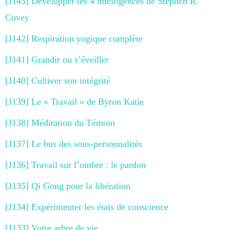
[J143] Développer les 4 intelligences de Stephen R.
Covey
[J142] Respiration yogique complète
[J141] Grandir ou s’éveiller
[J140] Cultiver son intégrité
[J139] Le « Travail » de Byron Katie
[J138] Méditation du Témoin
[J137] Le bus des sous-personnalités
[J136] Travail sur l’ombre : le pardon
[J135] Qi Gong pour la libération
[J134] Expérimenter les états de conscience
[J133] Votre arbre de vie