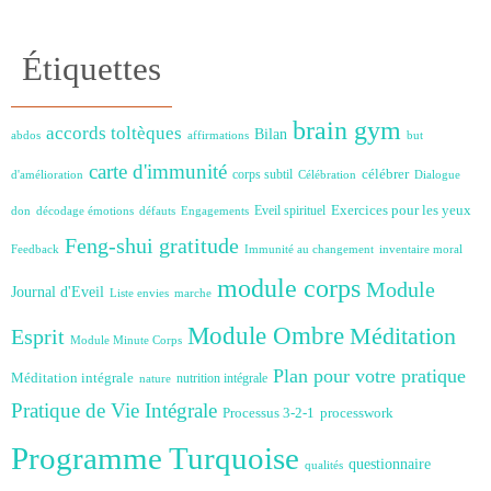
Étiquettes
brain gym
accords toltèques
Bilan
abdos
affirmations
but
carte d'immunité
célébrer
corps subtil
d'amélioration
Célébration
Dialogue
Exercices pour les yeux
Eveil spirituel
don
décodage émotions
défauts
Engagements
Feng-shui
gratitude
Feedback
Immunité au changement
inventaire moral
module corps
Module
Journal d'Eveil
Liste envies
marche
Module Ombre
Méditation
Esprit
Module Minute Corps
Plan pour votre pratique
Méditation intégrale
nutrition intégrale
nature
Pratique de Vie Intégrale
Processus 3-2-1
processwork
Programme Turquoise
questionnaire
qualités