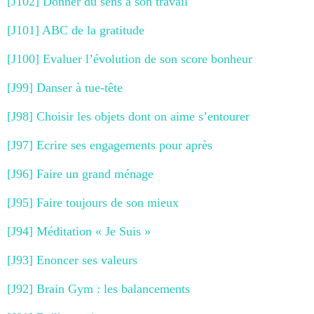
[J102] Donner du sens à son travail
[J101] ABC de la gratitude
[J100] Evaluer l’évolution de son score bonheur
[J99] Danser à tue-tête
[J98] Choisir les objets dont on aime s’entourer
[J97] Ecrire ses engagements pour après
[J96] Faire un grand ménage
[J95] Faire toujours de son mieux
[J94] Méditation « Je Suis »
[J93] Enoncer ses valeurs
[J92] Brain Gym : les balancements