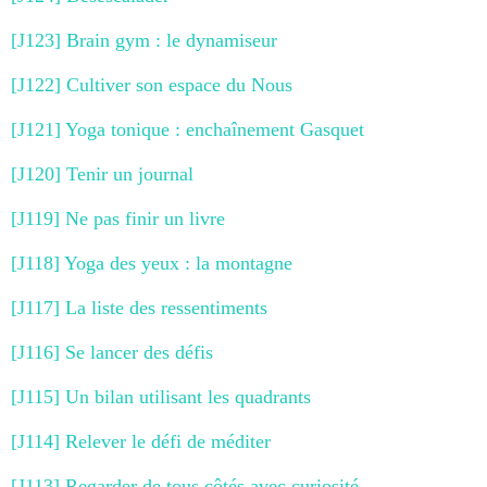
[J123] Brain gym : le dynamiseur
[J122] Cultiver son espace du Nous
[J121] Yoga tonique : enchaînement Gasquet
[J120] Tenir un journal
[J119] Ne pas finir un livre
[J118] Yoga des yeux : la montagne
[J117] La liste des ressentiments
[J116] Se lancer des défis
[J115] Un bilan utilisant les quadrants
[J114] Relever le défi de méditer
[J113] Regarder de tous côtés avec curiosité