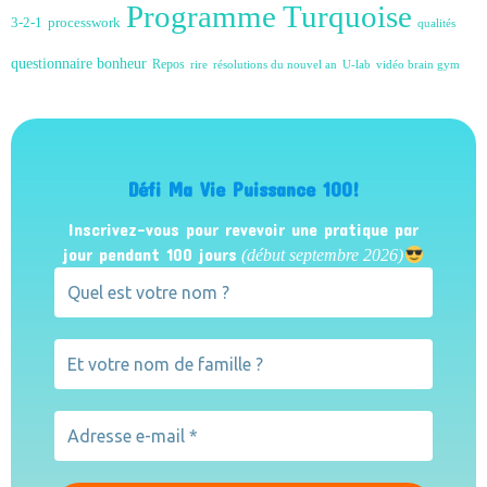
Programme Turquoise
3-2-1
processwork
qualités
questionnaire bonheur
Repos
rire
résolutions du nouvel an
U-lab
vidéo brain gym
Défi Ma Vie Puissance 100!
Inscrivez-vous pour revevoir une pratique par
jour pendant 100 jours
(début septembre 2026)