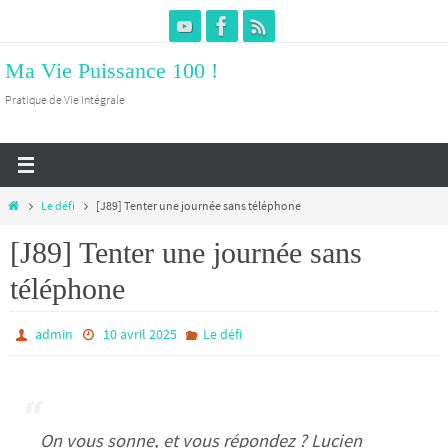
Passer
vers
Ma Vie Puissance 100 !
le
contenu
Pratique de Vie Intégrale
Home
Le défi
[J89] Tenter une journée sans téléphone
[J89] Tenter une journée sans
téléphone
admin
10 avril 2025
Le défi
On vous sonne, et vous répondez ? Lucien