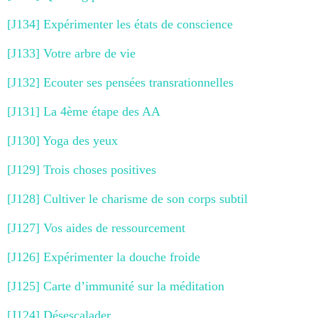
[J134] Expérimenter les états de conscience
[J133] Votre arbre de vie
[J132] Ecouter ses pensées transrationnelles
[J131] La 4ème étape des AA
[J130] Yoga des yeux
[J129] Trois choses positives
[J128] Cultiver le charisme de son corps subtil
[J127] Vos aides de ressourcement
[J126] Expérimenter la douche froide
[J125] Carte d’immunité sur la méditation
[J124] Désescalader