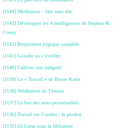
[J144] Méditation – être sans tête
[J143] Développer les 4 intelligences de Stephen R.
Covey
[J142] Respiration yogique complète
[J141] Grandir ou s’éveiller
[J140] Cultiver son intégrité
[J139] Le « Travail » de Byron Katie
[J138] Méditation du Témoin
[J137] Le bus des sous-personnalités
[J136] Travail sur l’ombre : le pardon
[J135] Qi Gong pour la libération