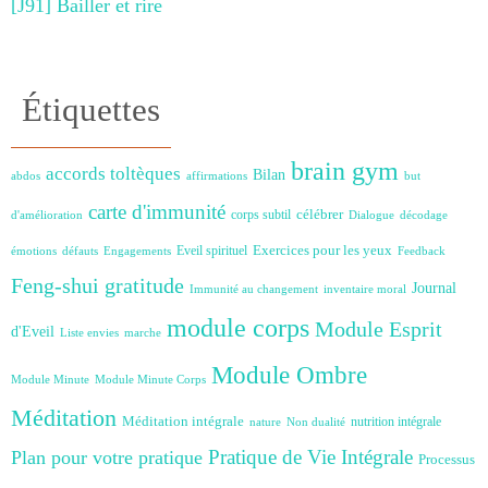
[J91] Bailler et rire
Étiquettes
brain gym
accords toltèques
Bilan
abdos
affirmations
but
carte d'immunité
célébrer
corps subtil
d'amélioration
Dialogue
décodage
Exercices pour les yeux
Eveil spirituel
émotions
défauts
Engagements
Feedback
Feng-shui
gratitude
Journal
Immunité au changement
inventaire moral
module corps
Module Esprit
d'Eveil
Liste envies
marche
Module Ombre
Module Minute
Module Minute Corps
Méditation
Méditation intégrale
nutrition intégrale
nature
Non dualité
Plan pour votre pratique
Pratique de Vie Intégrale
Processus