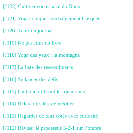
[J122] Cultiver son espace du Nous
[J121] Yoga tonique : enchaînement Gasquet
[J120] Tenir un journal
[J119] Ne pas finir un livre
[J118] Yoga des yeux : la montagne
[J117] La liste des ressentiments
[J116] Se lancer des défis
[J115] Un bilan utilisant les quadrants
[J114] Relever le défi de méditer
[J113] Regarder de tous côtés avec curiosité
[J112] Réviser le processus 3-2-1 sur l’ombre