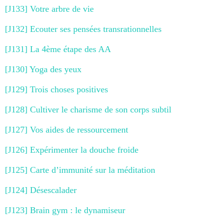
[J133] Votre arbre de vie
[J132] Ecouter ses pensées transrationnelles
[J131] La 4ème étape des AA
[J130] Yoga des yeux
[J129] Trois choses positives
[J128] Cultiver le charisme de son corps subtil
[J127] Vos aides de ressourcement
[J126] Expérimenter la douche froide
[J125] Carte d’immunité sur la méditation
[J124] Désescalader
[J123] Brain gym : le dynamiseur