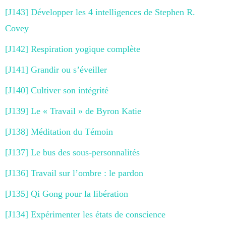
[J143] Développer les 4 intelligences de Stephen R.
Covey
[J142] Respiration yogique complète
[J141] Grandir ou s’éveiller
[J140] Cultiver son intégrité
[J139] Le « Travail » de Byron Katie
[J138] Méditation du Témoin
[J137] Le bus des sous-personnalités
[J136] Travail sur l’ombre : le pardon
[J135] Qi Gong pour la libération
[J134] Expérimenter les états de conscience