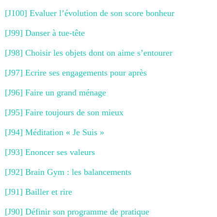
[J100] Evaluer l’évolution de son score bonheur
[J99] Danser à tue-tête
[J98] Choisir les objets dont on aime s’entourer
[J97] Ecrire ses engagements pour après
[J96] Faire un grand ménage
[J95] Faire toujours de son mieux
[J94] Méditation « Je Suis »
[J93] Enoncer ses valeurs
[J92] Brain Gym : les balancements
[J91] Bailler et rire
[J90] Définir son programme de pratique