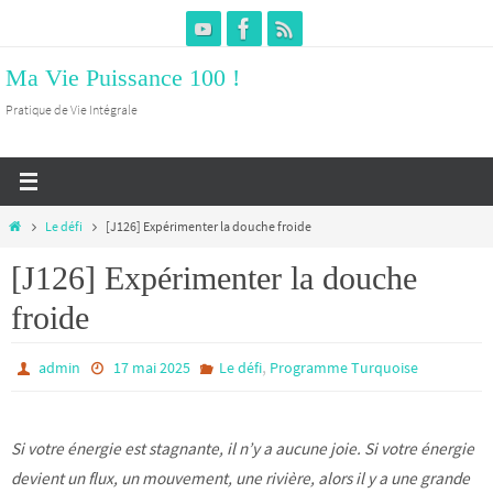
Passer
vers
Ma Vie Puissance 100 !
le
contenu
Pratique de Vie Intégrale
Home
Le défi
[J126] Expérimenter la douche froide
[J126] Expérimenter la douche
froide
,
admin
17 mai 2025
Le défi
Programme Turquoise
Si votre énergie est stagnante, il n’y a aucune joie. Si votre énergie
devient un flux, un mouvement, une rivière, alors il y a une grande