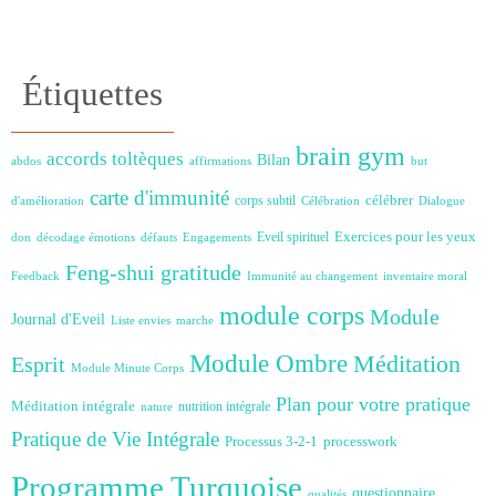
Étiquettes
brain gym
accords toltèques
Bilan
abdos
affirmations
but
carte d'immunité
célébrer
corps subtil
d'amélioration
Célébration
Dialogue
Exercices pour les yeux
Eveil spirituel
don
décodage émotions
défauts
Engagements
Feng-shui
gratitude
Feedback
Immunité au changement
inventaire moral
module corps
Module
Journal d'Eveil
Liste envies
marche
Module Ombre
Méditation
Esprit
Module Minute Corps
Plan pour votre pratique
Méditation intégrale
nutrition intégrale
nature
Pratique de Vie Intégrale
Processus 3-2-1
processwork
Programme Turquoise
questionnaire
qualités