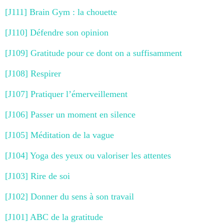
[J111] Brain Gym : la chouette
[J110] Défendre son opinion
[J109] Gratitude pour ce dont on a suffisamment
[J108] Respirer
[J107] Pratiquer l’émerveillement
[J106] Passer un moment en silence
[J105] Méditation de la vague
[J104] Yoga des yeux ou valoriser les attentes
[J103] Rire de soi
[J102] Donner du sens à son travail
[J101] ABC de la gratitude