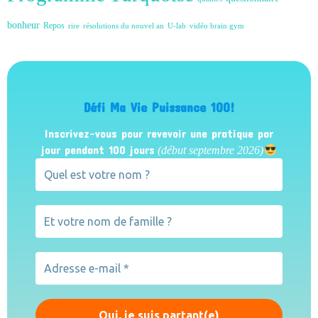
bonheur
Repos
rire
résolutions du nouvel an
U-lab
vidéo brain gym
Défi Ma Vie Puissance 100!
Inscrivez-vous pour revevoir une pratique par
jour pendant 100 jours
(début septembre 2026)