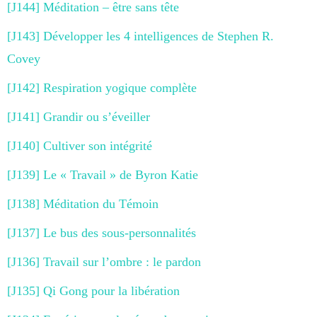
[J144] Méditation – être sans tête
[J143] Développer les 4 intelligences de Stephen R.
Covey
[J142] Respiration yogique complète
[J141] Grandir ou s’éveiller
[J140] Cultiver son intégrité
[J139] Le « Travail » de Byron Katie
[J138] Méditation du Témoin
[J137] Le bus des sous-personnalités
[J136] Travail sur l’ombre : le pardon
[J135] Qi Gong pour la libération