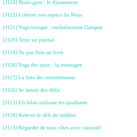
[J123] Brain gym : le dynamiseur
[J122] Cultiver son espace du Nous
[J121] Yoga tonique : enchaînement Gasquet
[J120] Tenir un journal
[J119] Ne pas finir un livre
[J118] Yoga des yeux : la montagne
[J117] La liste des ressentiments
[J116] Se lancer des défis
[J115] Un bilan utilisant les quadrants
[J114] Relever le défi de méditer
[J113] Regarder de tous côtés avec curiosité