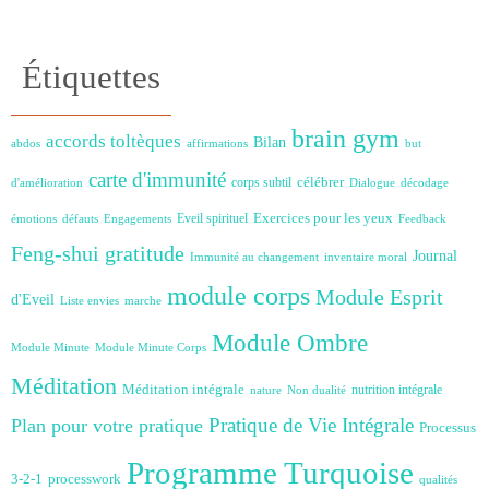
Étiquettes
brain gym
accords toltèques
Bilan
abdos
affirmations
but
carte d'immunité
célébrer
corps subtil
d'amélioration
Dialogue
décodage
Exercices pour les yeux
Eveil spirituel
émotions
défauts
Engagements
Feedback
Feng-shui
gratitude
Journal
Immunité au changement
inventaire moral
module corps
Module Esprit
d'Eveil
Liste envies
marche
Module Ombre
Module Minute
Module Minute Corps
Méditation
Méditation intégrale
nutrition intégrale
nature
Non dualité
Plan pour votre pratique
Pratique de Vie Intégrale
Processus
Programme Turquoise
3-2-1
processwork
qualités