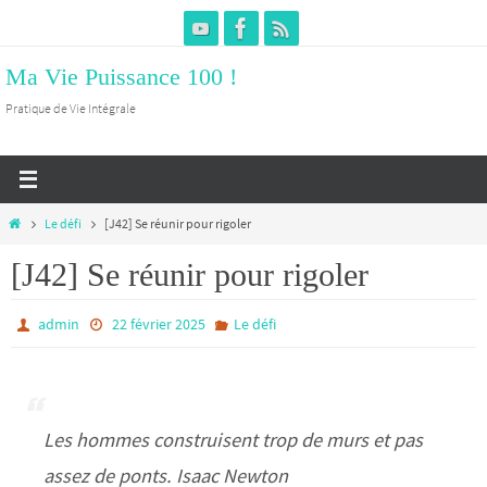
Passer
vers
Ma Vie Puissance 100 !
le
contenu
Pratique de Vie Intégrale
Home
Le défi
[J42] Se réunir pour rigoler
[J42] Se réunir pour rigoler
admin
22 février 2025
Le défi
Les hommes construisent trop de murs et pas
assez de ponts. Isaac Newton