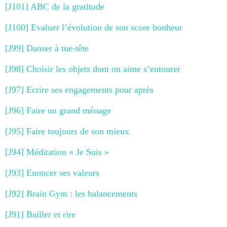
[J101] ABC de la gratitude
[J100] Evaluer l’évolution de son score bonheur
[J99] Danser à tue-tête
[J98] Choisir les objets dont on aime s’entourer
[J97] Ecrire ses engagements pour après
[J96] Faire un grand ménage
[J95] Faire toujours de son mieux
[J94] Méditation « Je Suis »
[J93] Enoncer ses valeurs
[J92] Brain Gym : les balancements
[J91] Bailler et rire