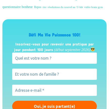
questionnaire bonheur
Repos
rire
résolutions du nouvel an
U-lab
vidéo brain gym
Défi Ma Vie Puissance 100!
Inscrivez-vous pour revevoir une pratique par
jour pendant 100 jours
(début septembre 2026)