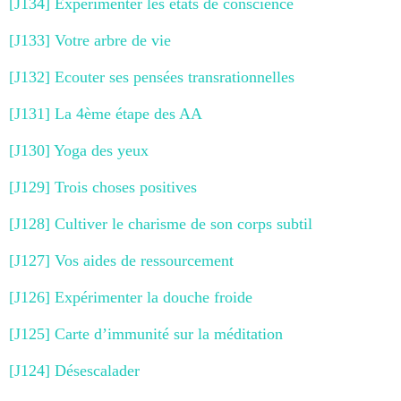
[J134] Expérimenter les états de conscience
[J133] Votre arbre de vie
[J132] Ecouter ses pensées transrationnelles
[J131] La 4ème étape des AA
[J130] Yoga des yeux
[J129] Trois choses positives
[J128] Cultiver le charisme de son corps subtil
[J127] Vos aides de ressourcement
[J126] Expérimenter la douche froide
[J125] Carte d’immunité sur la méditation
[J124] Désescalader