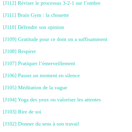
[J112] Réviser le processus 3-2-1 sur l’ombre
[J111] Brain Gym : la chouette
[J110] Défendre son opinion
[J109] Gratitude pour ce dont on a suffisamment
[J108] Respirer
[J107] Pratiquer l’émerveillement
[J106] Passer un moment en silence
[J105] Méditation de la vague
[J104] Yoga des yeux ou valoriser les attentes
[J103] Rire de soi
[J102] Donner du sens à son travail