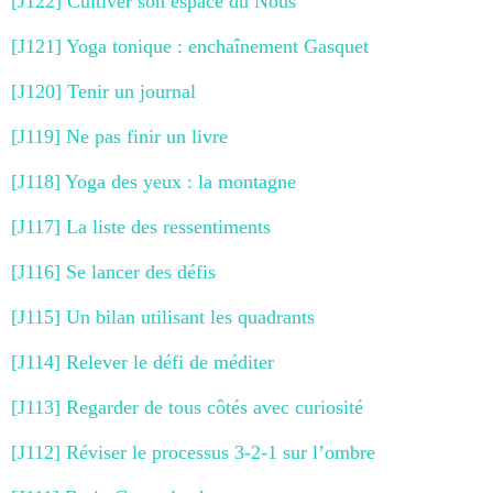
[J122] Cultiver son espace du Nous
[J121] Yoga tonique : enchaînement Gasquet
[J120] Tenir un journal
[J119] Ne pas finir un livre
[J118] Yoga des yeux : la montagne
[J117] La liste des ressentiments
[J116] Se lancer des défis
[J115] Un bilan utilisant les quadrants
[J114] Relever le défi de méditer
[J113] Regarder de tous côtés avec curiosité
[J112] Réviser le processus 3-2-1 sur l’ombre