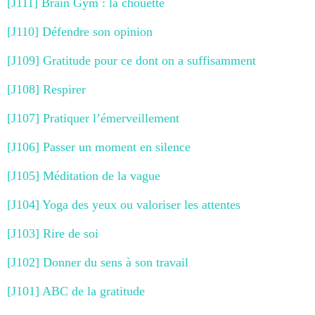
[J111] Brain Gym : la chouette
[J110] Défendre son opinion
[J109] Gratitude pour ce dont on a suffisamment
[J108] Respirer
[J107] Pratiquer l’émerveillement
[J106] Passer un moment en silence
[J105] Méditation de la vague
[J104] Yoga des yeux ou valoriser les attentes
[J103] Rire de soi
[J102] Donner du sens à son travail
[J101] ABC de la gratitude