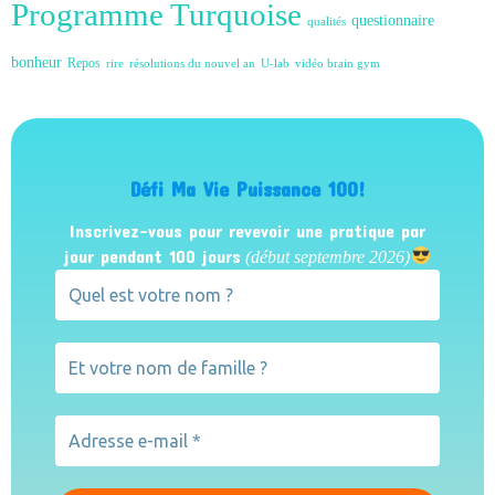
Programme Turquoise
questionnaire
qualités
bonheur
Repos
rire
résolutions du nouvel an
U-lab
vidéo brain gym
Défi Ma Vie Puissance 100!
Inscrivez-vous pour revevoir une pratique par
jour pendant 100 jours
(début septembre 2026)