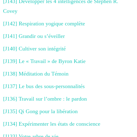
[J143] Développer les 4 intelligences de Stephen R.
Covey
[J142] Respiration yogique complète
[J141] Grandir ou s’éveiller
[J140] Cultiver son intégrité
[J139] Le « Travail » de Byron Katie
[J138] Méditation du Témoin
[J137] Le bus des sous-personnalités
[J136] Travail sur l’ombre : le pardon
[J135] Qi Gong pour la libération
[J134] Expérimenter les états de conscience
[J133] Votre arbre de vie