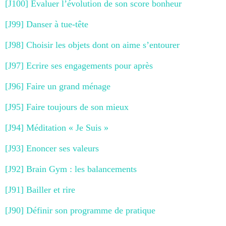
[J100] Evaluer l’évolution de son score bonheur
[J99] Danser à tue-tête
[J98] Choisir les objets dont on aime s’entourer
[J97] Ecrire ses engagements pour après
[J96] Faire un grand ménage
[J95] Faire toujours de son mieux
[J94] Méditation « Je Suis »
[J93] Enoncer ses valeurs
[J92] Brain Gym : les balancements
[J91] Bailler et rire
[J90] Définir son programme de pratique