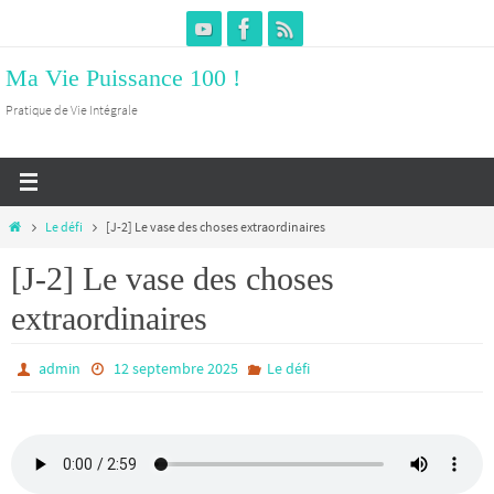
Passer
vers
Ma Vie Puissance 100 !
le
contenu
Pratique de Vie Intégrale
Home
Le défi
[J-2] Le vase des choses extraordinaires
[J-2] Le vase des choses
extraordinaires
admin
12 septembre 2025
Le défi