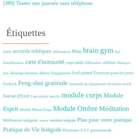
[J89] Tenter une journée sans téléphone
Étiquettes
brain gym
accords toltèques
Bilan
abdos
affirmations
but
carte d'immunité
célébrer
corps subtil
d'amélioration
Célébration
Dialogue
Exercices pour les yeux
Eveil spirituel
don
décodage émotions
défauts
Engagements
Feng-shui
gratitude
Feedback
Immunité au changement
inventaire moral
module corps
Module
Journal d'Eveil
Liste envies
marche
Module Ombre
Méditation
Esprit
Module Minute Corps
Plan pour votre pratique
Méditation intégrale
nutrition intégrale
nature
Pratique de Vie Intégrale
Processus 3-2-1
processwork