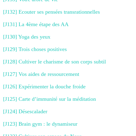
[J132] Ecouter ses pensées transrationnelles
[J131] La 4ème étape des AA
[J130] Yoga des yeux
[J129] Trois choses positives
[J128] Cultiver le charisme de son corps subtil
[J127] Vos aides de ressourcement
[J126] Expérimenter la douche froide
[J125] Carte d’immunité sur la méditation
[J124] Désescalader
[J123] Brain gym : le dynamiseur