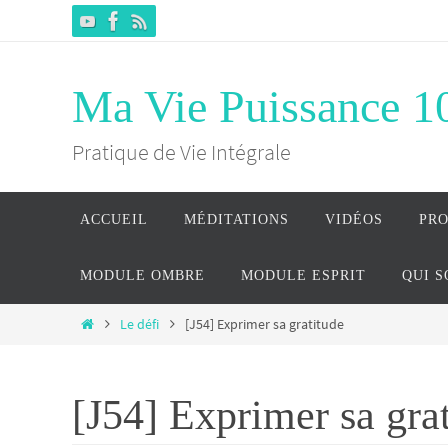
Passer
vers
le
Ma Vie Puissance 1
contenu
Pratique de Vie Intégrale
Passer
ACCUEIL
MÉDITATIONS
VIDÉOS
PR
vers
le
MODULE OMBRE
MODULE ESPRIT
QUI 
contenu
Home
Le défi
[J54] Exprimer sa gratitude
[J54] Exprimer sa gra