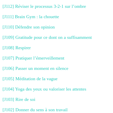
[J112] Réviser le processus 3-2-1 sur l’ombre
[J111] Brain Gym : la chouette
[J110] Défendre son opinion
[J109] Gratitude pour ce dont on a suffisamment
[J108] Respirer
[J107] Pratiquer l’émerveillement
[J106] Passer un moment en silence
[J105] Méditation de la vague
[J104] Yoga des yeux ou valoriser les attentes
[J103] Rire de soi
[J102] Donner du sens à son travail