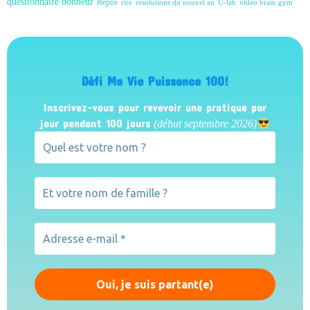
questionnaire bonheur
Repos
rire
résolutions du nouvel an
U-lab
vidéo brain gym
Défi Ma Vie Puissance 100!
Inscrivez-vous pour revevoir une pratique par
jour pendant 100 jours
(début septembre 2026)