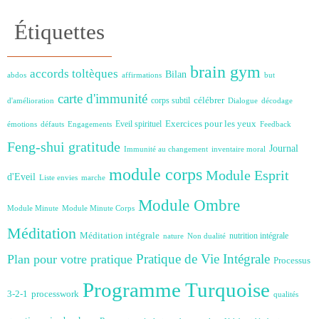
Étiquettes
brain gym
accords toltèques
Bilan
abdos
affirmations
but
carte d'immunité
célébrer
corps subtil
d'amélioration
Dialogue
décodage
Exercices pour les yeux
Eveil spirituel
émotions
défauts
Engagements
Feedback
Feng-shui
gratitude
Journal
Immunité au changement
inventaire moral
module corps
Module Esprit
d'Eveil
Liste envies
marche
Module Ombre
Module Minute
Module Minute Corps
Méditation
Méditation intégrale
nutrition intégrale
nature
Non dualité
Plan pour votre pratique
Pratique de Vie Intégrale
Processus
Programme Turquoise
3-2-1
processwork
qualités