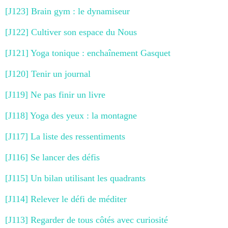
[J123] Brain gym : le dynamiseur
[J122] Cultiver son espace du Nous
[J121] Yoga tonique : enchaînement Gasquet
[J120] Tenir un journal
[J119] Ne pas finir un livre
[J118] Yoga des yeux : la montagne
[J117] La liste des ressentiments
[J116] Se lancer des défis
[J115] Un bilan utilisant les quadrants
[J114] Relever le défi de méditer
[J113] Regarder de tous côtés avec curiosité