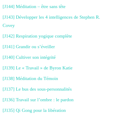
[J144] Méditation – être sans tête
[J143] Développer les 4 intelligences de Stephen R.
Covey
[J142] Respiration yogique complète
[J141] Grandir ou s’éveiller
[J140] Cultiver son intégrité
[J139] Le « Travail » de Byron Katie
[J138] Méditation du Témoin
[J137] Le bus des sous-personnalités
[J136] Travail sur l’ombre : le pardon
[J135] Qi Gong pour la libération