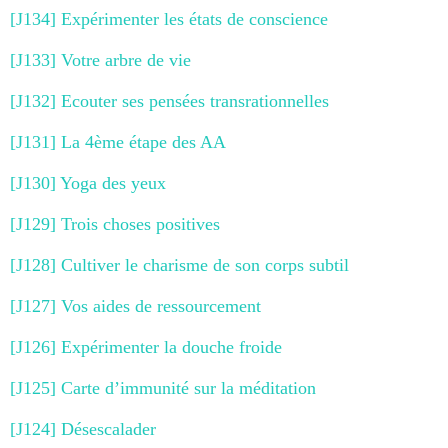
[J134] Expérimenter les états de conscience
[J133] Votre arbre de vie
[J132] Ecouter ses pensées transrationnelles
[J131] La 4ème étape des AA
[J130] Yoga des yeux
[J129] Trois choses positives
[J128] Cultiver le charisme de son corps subtil
[J127] Vos aides de ressourcement
[J126] Expérimenter la douche froide
[J125] Carte d’immunité sur la méditation
[J124] Désescalader