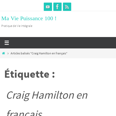
Passer
vers
Ma Vie Puissance 100 !
le
contenu
Pratique de Vie Intégrale
Home
Articles balisés "Craig Hamilton en français"
Étiquette :
Craig Hamilton en
français