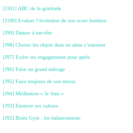
[J101] ABC de la gratitude
[J100] Evaluer l’évolution de son score bonheur
[J99] Danser à tue-tête
[J98] Choisir les objets dont on aime s’entourer
[J97] Ecrire ses engagements pour après
[J96] Faire un grand ménage
[J95] Faire toujours de son mieux
[J94] Méditation « Je Suis »
[J93] Enoncer ses valeurs
[J92] Brain Gym : les balancements