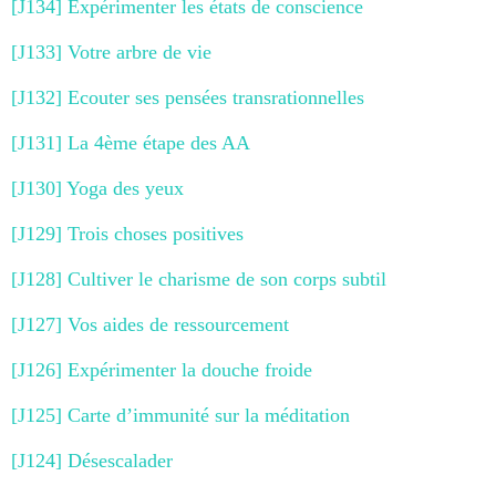
[J134] Expérimenter les états de conscience
[J133] Votre arbre de vie
[J132] Ecouter ses pensées transrationnelles
[J131] La 4ème étape des AA
[J130] Yoga des yeux
[J129] Trois choses positives
[J128] Cultiver le charisme de son corps subtil
[J127] Vos aides de ressourcement
[J126] Expérimenter la douche froide
[J125] Carte d’immunité sur la méditation
[J124] Désescalader