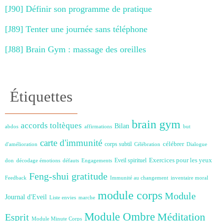
[J90] Définir son programme de pratique
[J89] Tenter une journée sans téléphone
[J88] Brain Gym : massage des oreilles
Étiquettes
brain gym
accords toltèques
Bilan
abdos
affirmations
but
carte d'immunité
célébrer
corps subtil
d'amélioration
Célébration
Dialogue
Exercices pour les yeux
Eveil spirituel
don
décodage émotions
défauts
Engagements
Feng-shui
gratitude
Feedback
Immunité au changement
inventaire moral
module corps
Module
Journal d'Eveil
Liste envies
marche
Module Ombre
Méditation
Esprit
Module Minute Corps