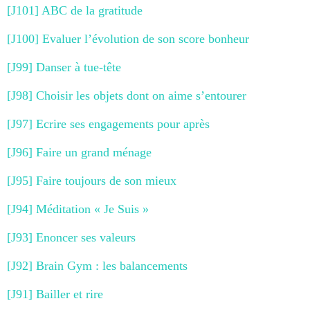
[J101] ABC de la gratitude
[J100] Evaluer l’évolution de son score bonheur
[J99] Danser à tue-tête
[J98] Choisir les objets dont on aime s’entourer
[J97] Ecrire ses engagements pour après
[J96] Faire un grand ménage
[J95] Faire toujours de son mieux
[J94] Méditation « Je Suis »
[J93] Enoncer ses valeurs
[J92] Brain Gym : les balancements
[J91] Bailler et rire