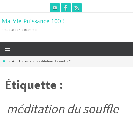
Passer
vers
Ma Vie Puissance 100 !
le
contenu
Pratique de Vie Intégrale
Home
Articles balisés "méditation du souffle"
Étiquette :
méditation du souffle