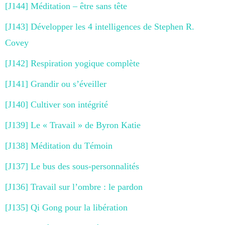
[J144] Méditation – être sans tête
[J143] Développer les 4 intelligences de Stephen R.
Covey
[J142] Respiration yogique complète
[J141] Grandir ou s’éveiller
[J140] Cultiver son intégrité
[J139] Le « Travail » de Byron Katie
[J138] Méditation du Témoin
[J137] Le bus des sous-personnalités
[J136] Travail sur l’ombre : le pardon
[J135] Qi Gong pour la libération