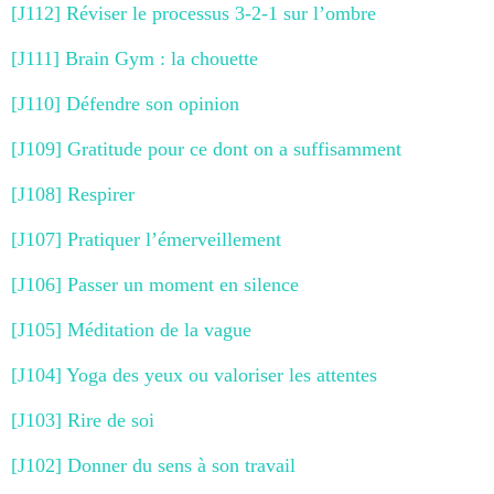
[J112] Réviser le processus 3-2-1 sur l’ombre
[J111] Brain Gym : la chouette
[J110] Défendre son opinion
[J109] Gratitude pour ce dont on a suffisamment
[J108] Respirer
[J107] Pratiquer l’émerveillement
[J106] Passer un moment en silence
[J105] Méditation de la vague
[J104] Yoga des yeux ou valoriser les attentes
[J103] Rire de soi
[J102] Donner du sens à son travail