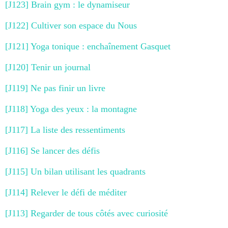
[J123] Brain gym : le dynamiseur
[J122] Cultiver son espace du Nous
[J121] Yoga tonique : enchaînement Gasquet
[J120] Tenir un journal
[J119] Ne pas finir un livre
[J118] Yoga des yeux : la montagne
[J117] La liste des ressentiments
[J116] Se lancer des défis
[J115] Un bilan utilisant les quadrants
[J114] Relever le défi de méditer
[J113] Regarder de tous côtés avec curiosité