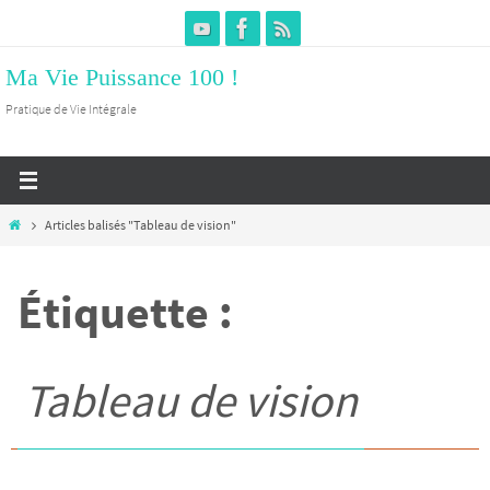
Passer
vers
Ma Vie Puissance 100 !
le
contenu
Pratique de Vie Intégrale
Home
Articles balisés "Tableau de vision"
Étiquette :
Tableau de vision