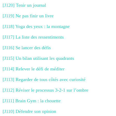
[J120] Tenir un journal
[J119] Ne pas finir un livre
[J118] Yoga des yeux : la montagne
[J117] La liste des ressentiments
[J116] Se lancer des défis
[J115] Un bilan utilisant les quadrants
[J114] Relever le défi de méditer
[J113] Regarder de tous côtés avec curiosité
[J112] Réviser le processus 3-2-1 sur l’ombre
[J111] Brain Gym : la chouette
[J110] Défendre son opinion