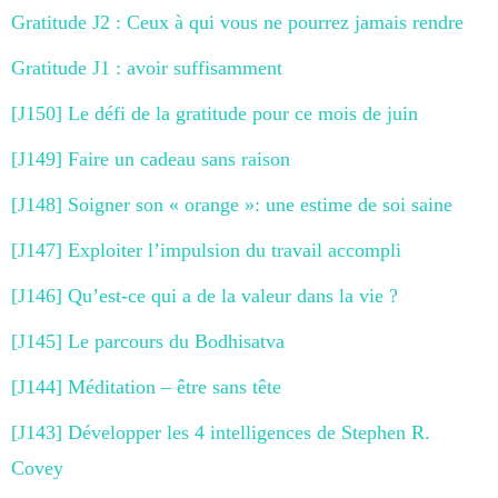
Gratitude J2 : Ceux à qui vous ne pourrez jamais rendre
Gratitude J1 : avoir suffisamment
[J150] Le défi de la gratitude pour ce mois de juin
[J149] Faire un cadeau sans raison
[J148] Soigner son « orange »: une estime de soi saine
[J147] Exploiter l’impulsion du travail accompli
[J146] Qu’est-ce qui a de la valeur dans la vie ?
[J145] Le parcours du Bodhisatva
[J144] Méditation – être sans tête
[J143] Développer les 4 intelligences de Stephen R.
Covey