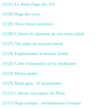
[J131] La 4ème étape des AA
[J130] Yoga des yeux
[J129] Trois choses positives
[J128] Cultiver le charisme de son corps subtil
[J127] Vos aides de ressourcement
[J126] Expérimenter la douche froide
[J125] Carte d’immunité sur la méditation
[J124] Désescalader
[J123] Brain gym : le dynamiseur
[J122] Cultiver son espace du Nous
[J121] Yoga tonique : enchaînement Gasquet