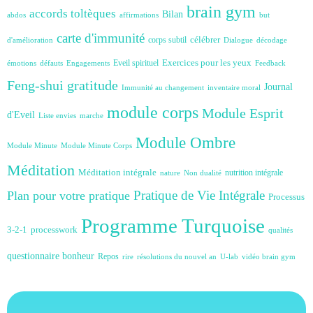
brain gym
accords toltèques
Bilan
abdos
affirmations
but
carte d'immunité
célébrer
corps subtil
d'amélioration
Dialogue
décodage
Exercices pour les yeux
Eveil spirituel
émotions
défauts
Engagements
Feedback
Feng-shui
gratitude
Journal
Immunité au changement
inventaire moral
module corps
Module Esprit
d'Eveil
Liste envies
marche
Module Ombre
Module Minute
Module Minute Corps
Méditation
Méditation intégrale
nutrition intégrale
nature
Non dualité
Plan pour votre pratique
Pratique de Vie Intégrale
Processus
Programme Turquoise
3-2-1
processwork
qualités
questionnaire bonheur
Repos
rire
résolutions du nouvel an
U-lab
vidéo brain gym