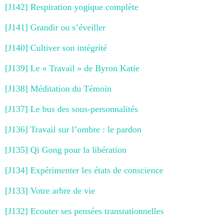
[J142] Respiration yogique complète
[J141] Grandir ou s’éveiller
[J140] Cultiver son intégrité
[J139] Le « Travail » de Byron Katie
[J138] Méditation du Témoin
[J137] Le bus des sous-personnalités
[J136] Travail sur l’ombre : le pardon
[J135] Qi Gong pour la libération
[J134] Expérimenter les états de conscience
[J133] Votre arbre de vie
[J132] Ecouter ses pensées transrationnelles